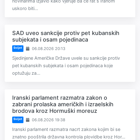
novinarima izjavio kako vjeruje da će rat s Iranom
uskoro biti...
SAD uveo sankcije protiv pet kubanskih
subjekata i osam pojedinaca
Svijet
06.08.2026 20:13
Sjedinjene Američke Države uvele su sankcije protiv
pet kubanskih subjekata i osam pojedinaca koje
optužuju za...
Iranski parlament razmatra zakon o
zabrani prolaska američkih i izraelskih
brodova kroz Hormuški moreuz
Svijet
06.08.2026 19:38
Iranski parlament razmatra nacrt zakona kojim bi se
znatno pooštrila državna kontrola plovidbe kroz Hor...