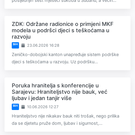
posljednjih šest mjeseci sukoba u Sudanu, a većin...
ZDK: Održane radionice o primjeni MKF
modela u podršci djeci s teškoćama u
razvoju
BiH
23.06.2026 16:28
Zeničko-dobojski kanton unapređuje sistem podrške
djeci s teškoćama u razvoju. Uz podršku...
Poruka hranitelja s konferencije u
Sarajevu: Hraniteljstvo nije bauk, već
ljubav i jedan tanjir više
BiH
10.06.2026 12:27
Hraniteljstvo nije nikakav bauk niti trošak, nego prilika
da se djetetu pruže dom, ljubav i sigurnost,...