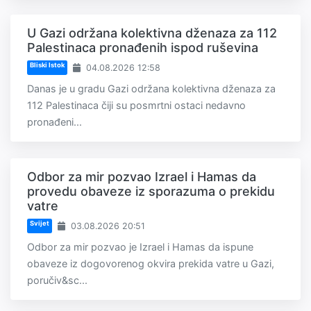
U Gazi održana kolektivna dženaza za 112
Palestinaca pronađenih ispod ruševina
Bliski Istok
04.08.2026 12:58
Danas je u gradu Gazi održana kolektivna dženaza za
112 Palestinaca čiji su posmrtni ostaci nedavno
pronađeni...
Odbor za mir pozvao Izrael i Hamas da
provedu obaveze iz sporazuma o prekidu
vatre
Svijet
03.08.2026 20:51
Odbor za mir pozvao je Izrael i Hamas da ispune
obaveze iz dogovorenog okvira prekida vatre u Gazi,
poručiv&sc...