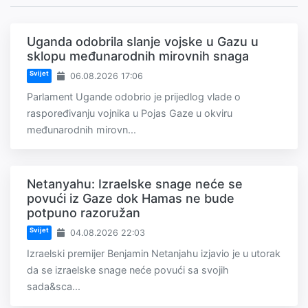
Uganda odobrila slanje vojske u Gazu u
sklopu međunarodnih mirovnih snaga
Svijet
06.08.2026 17:06
Parlament Ugande odobrio je prijedlog vlade o
raspoređivanju vojnika u Pojas Gaze u okviru
međunarodnih mirovn...
Netanyahu: Izraelske snage neće se
povući iz Gaze dok Hamas ne bude
potpuno razoružan
Svijet
04.08.2026 22:03
Izraelski premijer Benjamin Netanjahu izjavio je u utorak
da se izraelske snage neće povući sa svojih
sada&sca...