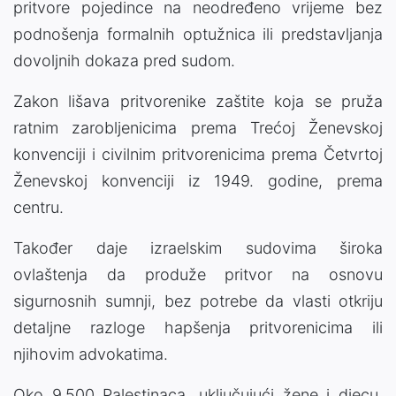
pritvore pojedince na neodređeno vrijeme bez
podnošenja formalnih optužnica ili predstavljanja
dovoljnih dokaza pred sudom.
Zakon lišava pritvorenike zaštite koja se pruža
ratnim zarobljenicima prema Trećoj Ženevskoj
konvenciji i civilnim pritvorenicima prema Četvrtoj
Ženevskoj konvenciji iz 1949. godine, prema
centru.
Također daje izraelskim sudovima široka
ovlaštenja da produže pritvor na osnovu
sigurnosnih sumnji, bez potrebe da vlasti otkriju
detaljne razloge hapšenja pritvorenicima ili
njihovim advokatima.
Oko 9.500 Palestinaca, uključujući žene i djecu,