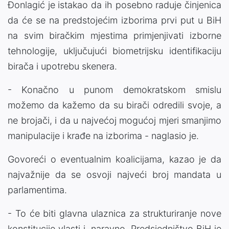
Đonlagić je istakao da ih posebno raduje činjenica
da će se na predstojećim izborima prvi put u BiH
na svim biračkim mjestima primjenjivati izborne
tehnologije, uključujući biometrijsku identifikaciju
birača i upotrebu skenera.
- Konačno u punom demokratskom smislu
možemo da kažemo da su birači odredili svoje, a
ne brojači, i da u najvećoj mogućoj mjeri smanjimo
manipulacije i krađe na izborima - naglasio je.
Govoreći o eventualnim koalicijama, kazao je da
najvažnije da se osvoji najveći broj mandata u
parlamentima.
- To će biti glavna ulaznica za strukturiranje nove
konstitucije vlasti i, naravno, Predsjedništvo BiH je