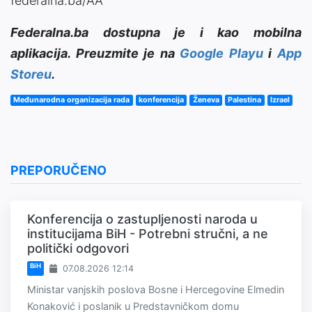
federalna.ba/AA
Federalna.ba dostupna je i kao mobilna
aplikacija. Preuzmite je na
Google Playu
i
App
Storeu
.
Međunarodna organizacija rada
konferencija
Ženeva
Palestina
Izrael
PREPORUČENO
Konferencija o zastupljenosti naroda u
institucijama BiH - Potrebni stručni, a ne
politički odgovori
BiH
07.08.2026 12:14
Ministar vanjskih poslova Bosne i Hercegovine Elmedin
Konaković i poslanik u Predstavničkom domu