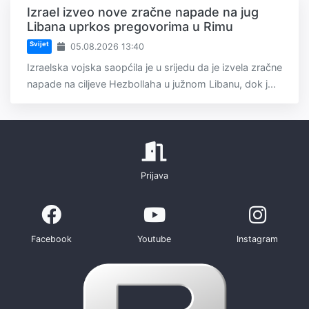
Izrael izveo nove zračne napade na jug
Libana uprkos pregovorima u Rimu
Svijet
05.08.2026 13:40
Izraelska vojska saopćila je u srijedu da je izvela zračne
napade na ciljeve Hezbollaha u južnom Libanu, dok j...
Prijava
Facebook
Youtube
Instagram