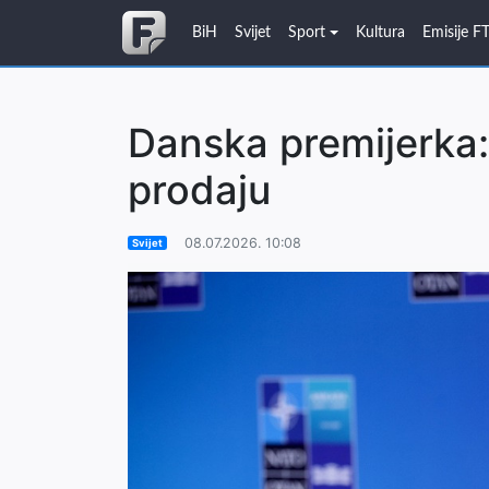
BiH
Svijet
Sport
Kultura
Emisije F
Danska premijerka:
prodaju
08.07.2026. 10:08
Svijet