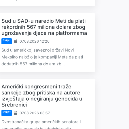
Sud u SAD-u naredio Meti da plati
rekordnih 567 miliona dolara zbog
ugrožavanja djece na platformama
Svijet
07.08.2026 12:20
Sud u američkoj saveznoj državi Novi
Meksiko naložio je kompaniji Meta da plati
dodatnih 567 miliona dolara zb...
Američki kongresmeni traže
sankcije zbog pritiska na autore
izvještaja o negiranju genocida u
Srebrenici
Svijet
07.08.2026 08:57
Dvostranačka grupa američkih senatora i
zastupnika pozvala je administraciju