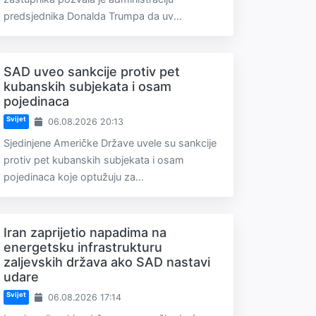
predsjednika Donalda Trumpa da uv...
SAD uveo sankcije protiv pet
kubanskih subjekata i osam
pojedinaca
Svijet
06.08.2026 20:13
Sjedinjene Američke Države uvele su sankcije
protiv pet kubanskih subjekata i osam
pojedinaca koje optužuju za...
Iran zaprijetio napadima na
energetsku infrastrukturu
zaljevskih država ako SAD nastavi
udare
Svijet
06.08.2026 17:14