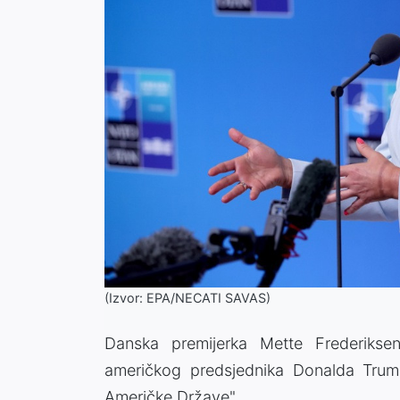
(Izvor: EPA/NECATI SAVAS)
Danska premijerka Mette Frederikse
američkog predsjednika Donalda Trumpa
Američke Države".