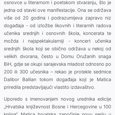
osnovce u literarnom i poetskom stvaranju, što je
jedna od stavki ove manifestacije. Ona se održava
više od 20 godina i podrazumijeva zapravo niz
događaja - od izložbe likovnih i literarnih radova
učenika srednjih i osnovnih škola, koncerata te
možda i najspektakularniji - koncert učenika
srednjih škola koji se obično održava u nekoj od
velikih dvorana, često u Domu Oružanih snaga
BiH, gdje se okupi sarajevska mladost odnosno po
200 ili 300 učesnika – rekao je protekle sedmice
Dalibor Ballian tokom događaja koji je Matica
priredila predstavljajući vlastito izdavaštvo.
Uporedo s imenovanjem novog urednika edicije
„Hrvatska književnost Bosne i Hercegovine u 100
knjiga“, Matica hrvatska započinje novu seriju u