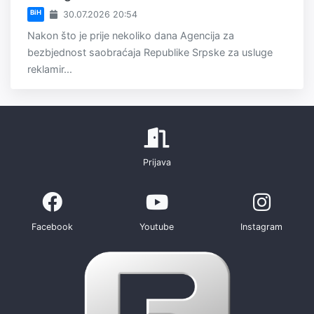
BiH
30.07.2026 20:54
Nakon što je prije nekoliko dana Agencija za
bezbjednost saobraćaja Republike Srpske za usluge
reklamir...
Prijava
Facebook
Youtube
Instagram