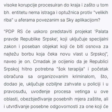
visoke korupcije procesuiran do kraja i zašto u tom
bh. entitetu nema istraga i optužnica protiv "velikih
riba" u aferama povezanim sa Sky aplikacijom?
"PDP RS će uskoro predstaviti projekat 'Palata
pravde Republike Srpske', koji uključuje specijalni
zakon i poseban objekat koji će biti osnova za
najtežu borbu koja čeka novu vlast u Srpskoj",
naveo je on. Crnadak je ocijenio da je Republici
Srpskoj hitno potrebna "šok terapija" i početak
obračuna sa organizovanim kriminalom, što,
dodao je, uključuje ozbiljne zahvate u policiji i u
pravosuđu, uvođenje procesa vetinga u ove
oblasti, obezbjeđivanje posebnih mjera zaštite, ali
i utvrđivanje posebne odgovornosti za one koji će