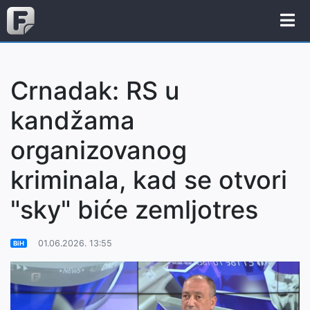
Crnadak: RS u
kandžama
organizovanog
kriminala, kad se otvori
"sky" biće zemljotres
01.06.2026. 13:55
BiH