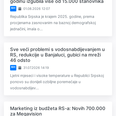
godinu izgubila više od 15.000 stanovnika
BiH
01.08.2026 12:07
Republika Srpska je krajem 2025. godine, prema
procjenama zasnovanim na baznoj demografskoj
jednačini, imala o...
Sve veći problemi s vodosnabdijevanjem u
RS, redukcije u Banjaluci, gubici na mreži
46 odsto
BiH
31.07.2026 14:19
Ljetni mjeseci i visoke temperature u Republici Srpskoj
ponovo su donijeli ozbiljne poremećaje u
vodosnabdijev...
Marketing iz budžeta RS-a: Novih 700.000
za Megavision