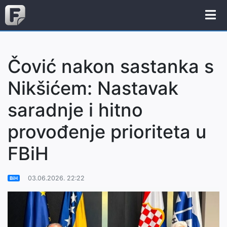
Čović nakon sastanka s
Nikšićem: Nastavak
saradnje i hitno
provođenje prioriteta u
FBiH
03.06.2026. 22:22
BiH