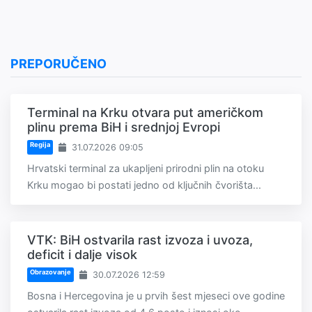
PREPORUČENO
Terminal na Krku otvara put američkom
plinu prema BiH i srednjoj Evropi
Regija
31.07.2026 09:05
Hrvatski terminal za ukapljeni prirodni plin na otoku
Krku mogao bi postati jedno od ključnih čvorišta...
VTK: BiH ostvarila rast izvoza i uvoza,
deficit i dalje visok
Obrazovanje
30.07.2026 12:59
Bosna i Hercegovina je u prvih šest mjeseci ove godine