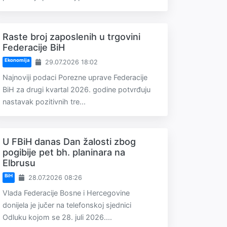
Raste broj zaposlenih u trgovini
Federacije BiH
Ekonomija
29.07.2026 18:02
Najnoviji podaci Porezne uprave Federacije
BiH za drugi kvartal 2026. godine potvrđuju
nastavak pozitivnih tre...
U FBiH danas Dan žalosti zbog
pogibije pet bh. planinara na
Elbrusu
BiH
28.07.2026 08:26
Vlada Federacije Bosne i Hercegovine
donijela je jučer na telefonskoj sjednici
Odluku kojom se 28. juli 2026....