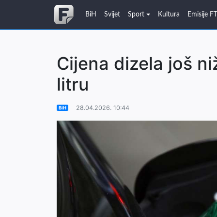
BiH
Svijet
Sport
Kultura
Emisije F
Cijena dizela još n
litru
28.04.2026. 10:44
BiH