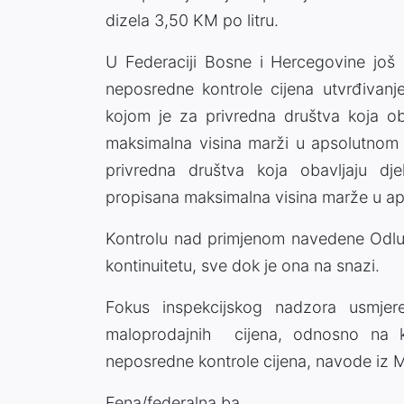
dizela 3,50 KM po litru.
U Federaciji Bosne i Hercegovine još 
neposredne kontrole cijena utvrđivanj
kojom je za privredna društva koja oba
maksimalna visina marži u apsolutnom 
privredna društva koja obavljaju dj
propisana maksimalna visina marže u ap
Kontrolu nad primjenom navedene Odluke 
kontinuitetu, sve dok je ona na snazi.
Fokus inspekcijskog nadzora usmjere
maloprodajnih cijena, odnosno na ko
neposredne kontrole cijena, navode iz M
Fena/federalna.ba