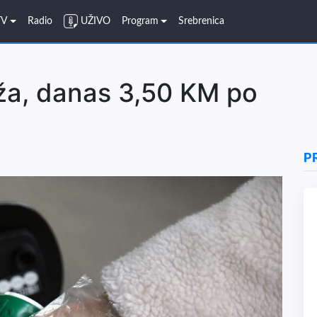
TV
Radio
UŽIVO
Program
Srebrenica
iža, danas 3,50 KM po
P