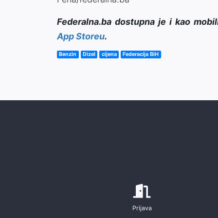
Federalna.ba dostupna je i kao mobil
App Storeu
.
Benzin
Dizel
cijena
Federacija BiH
Prijava