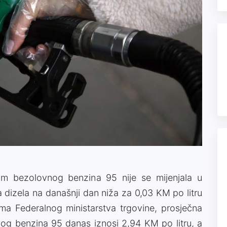
um bezolovnog benzina 95 nije se mijenjala u
a dizela na današnji dan niža za 0,03 KM po litru
a Federalnog ministarstva trgovine, prosječna
og benzina 95 danas iznosi 2,94 KM po litru, a