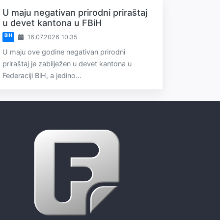
U maju negativan prirodni priraštaj
u devet kantona u FBiH
BiH
16.07.2026 10:35
U maju ove godine negativan prirodni
priraštaj je zabilježen u devet kantona u
Federaciji BiH, a jedino...