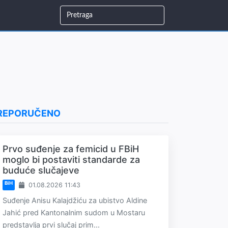
REPORUČENO
Prvo suđenje za femicid u FBiH
moglo bi postaviti standarde za
buduće slučajeve
BiH
01.08.2026 11:43
Suđenje Anisu Kalajdžiću za ubistvo Aldine
Jahić pred Kantonalnim sudom u Mostaru
predstavlja prvi slučaj prim...