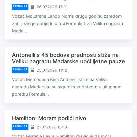
Formula 1
26.07.2026 17:01
Vozač McLarena Lando Norris drugu godinu zaredom
zabilježio je pobjedu u trci Formule 1 za Veliku nagradu
Mađa...
Antonelli s 45 bodova prednosti stiže na
Veliku nagradu Mađarske uoči ljetne pauze
Formula 1
23.07.2026 11:12
Vozač Mercedesa Kimi Antonelli stiže na Veliku
nagradu Mađarske sa sigurnim vodstvom u ukupnom
poretku Formule...
Hamilton: Moram podići nivo
Formula 1
21.07.2026 15:19
Vozač Ferrarija Lewis Hamilton izjavio je da mora