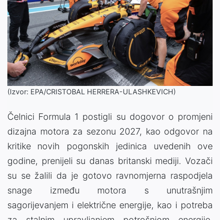
(Izvor: EPA/CRISTOBAL HERRERA-ULASHKEVICH)
Čelnici
Formula 1
postigli su dogovor o promjeni
dizajna motora za sezonu 2027, kao odgovor na
kritike novih pogonskih jedinica uvedenih ove
godine, prenijeli su danas britanski mediji. Vozači
su se žalili da je gotovo ravnomjerna raspodjela
snage između motora s unutrašnjim
sagorijevanjem i električne energije, kao i potreba
za stalnim upravljanjem potrošnjom energije,