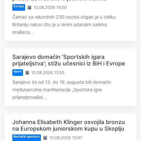
Evropa
10.08.2026 14:00
Čamac sa rekordnih 230 osoba stigao je u Veliku
Britaniju nakon što je u ranim jutarnjim satima
pre&sca...
Sarajevo domaćin 'Sportskih igara
prijateljstva'; stižu učesnici iz BiH i Evrope
Sport
10.08.2026 13:55
Sarajevo će od 13. do 16. augusta biti domaćin
međunarodne manifestacije „Sportske igre
prijateljstva&ld...
Johanna Elisabeth Klinger osvojila bronzu
na Europskom juniorskom kupu u Skoplju
Borilački sportovi
10.08.2026 13:47