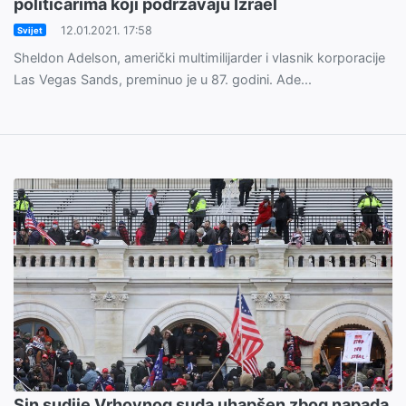
političarima koji podržavaju Izrael
12.01.2021. 17:58
Svijet
Sheldon Adelson, američki multimilijarder i vlasnik korporacije
Las Vegas Sands, preminuo je u 87. godini. Ade...
Sin sudije Vrhovnog suda uhapšen zbog napada