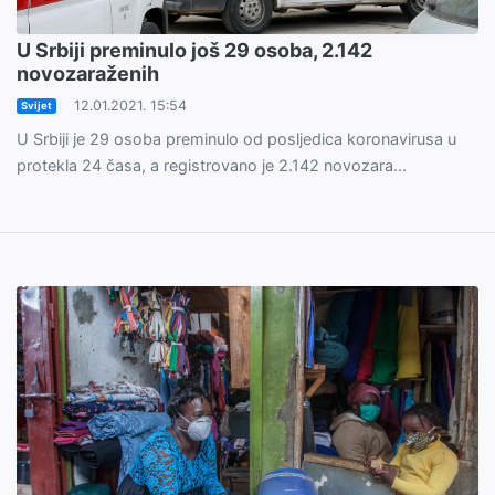
U Srbiji preminulo još 29 osoba, 2.142
novozaraženih
12.01.2021. 15:54
Svijet
U Srbiji je 29 osoba preminulo od posljedica koronavirusa u
protekla 24 časa, a registrovano je 2.142 novozara...