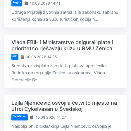
Regija
10.08.2026 14:41
Udruga Prijatelji životinja zatražila je zakonsku zabranu
korištenja konja za vuču turističkih kočija n...
Vlada FBiH i Ministarstvo osigurali plate i
prioritetno rješavaju krizu u RMU Zenica
BiH
10.08.2026 14:35
Sredstva za isplatu zaostalih plata za uposlenike
Rudnika mrkog uglja Zenica su osigurana. Vlada
Federacije Bo...
Lejla Njemčević osvojila četvrto mjesto na
utrci Cykelvasan u Švedskoj
Biciklizam
10.08.2026 14:27
Najbolja bh. biciklistkinja Lejla Njemčević osvojila je