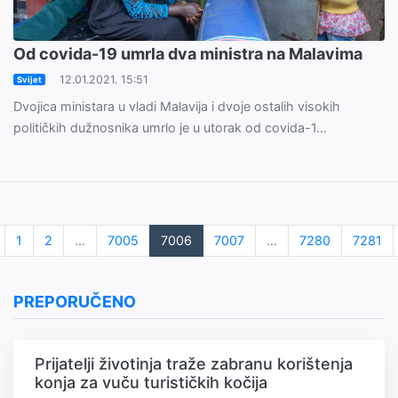
Od covida-19 umrla dva ministra na Malavima
12.01.2021. 15:51
Svijet
Dvojica ministara u vladi Malavija i dvoje ostalih visokih
političkih dužnosnika umrlo je u utorak od covida-1...
1
2
...
7005
7006
7007
...
7280
7281
PREPORUČENO
Prijatelji životinja traže zabranu korištenja
konja za vuču turističkih kočija