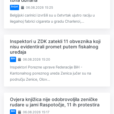
tona duhana
Svijet
06.08.2026 15:25
Belgijski carinici izvršili su u četvrtak ujutro raciju u
ilegalnoj fabrici cigareta u gradu Charleroi,...
Inspektori u ZDK zatekli 11 obveznika koji
nisu evidentirali promet putem fiskalnog
uređaja
BiH
06.08.2026 15:20
Inspektori Porezne uprave Federacije BiH -
Kantonalnog poreznog ureda Zenica jučer su na
području Zenice, Olov...
Ovjera knjižica nije odobrovoljila zeničke
rudare u jami Raspotočje, 11 ih protestira
BiH
06.08.2026 15:17