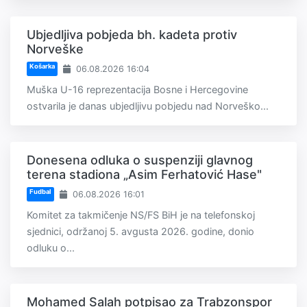
Ubjedljiva pobjeda bh. kadeta protiv
Norveške
Košarka
06.08.2026 16:04
Muška U-16 reprezentacija Bosne i Hercegovine
ostvarila je danas ubjedljivu pobjedu nad Norveško...
Donesena odluka o suspenziji glavnog
terena stadiona „Asim Ferhatović Hase"
Fudbal
06.08.2026 16:01
Komitet za takmičenje NS/FS BiH je na telefonskoj
sjednici, održanoj 5. avgusta 2026. godine, donio
odluku o...
Mohamed Salah potpisao za Trabzonspor