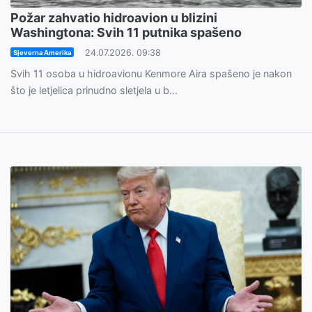
Požar zahvatio hidroavion u blizini
Washingtona: Svih 11 putnika spašeno
24.07.2026. 09:38
Sjeverna Amerika
Svih 11 osoba u hidroavionu Kenmore Aira spašeno je nakon
što je letjelica prinudno sletjela u b...