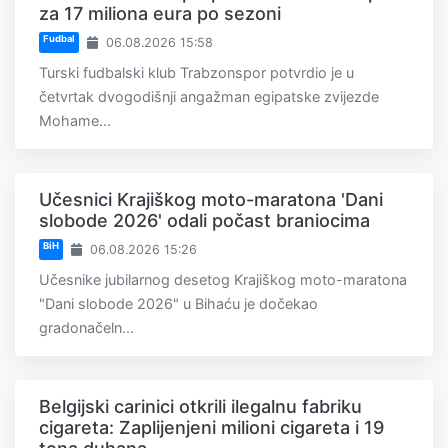
za 17 miliona eura po sezoni
Fudbal
06.08.2026 15:58
Turski fudbalski klub Trabzonspor potvrdio je u
četvrtak dvogodišnji angažman egipatske zvijezde
Mohame...
Učesnici Krajiškog moto-maratona 'Dani
slobode 2026' odali počast braniocima
BiH
06.08.2026 15:26
Učesnike jubilarnog desetog Krajiškog moto-maratona
"Dani slobode 2026" u Bihaću je dočekao
gradonačeln...
Belgijski carinici otkrili ilegalnu fabriku
cigareta: Zaplijenjeni milioni cigareta i 19