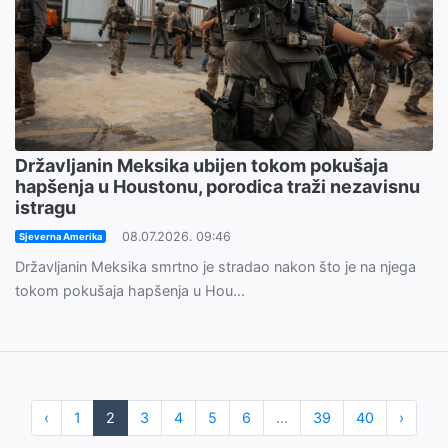
Državljanin Meksika ubijen tokom pokušaja
hapšenja u Houstonu, porodica traži nezavisnu
istragu
08.07.2026. 09:46
Sjeverna Amerika
Državljanin Meksika smrtno je stradao nakon što je na njega
tokom pokušaja hapšenja u Hou...
‹
1
2
3
4
5
6
...
39
40
›