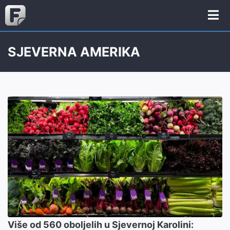
SJEVERNA AMERIKA
Više od 560 oboljelih u Sjevernoj Karolini: