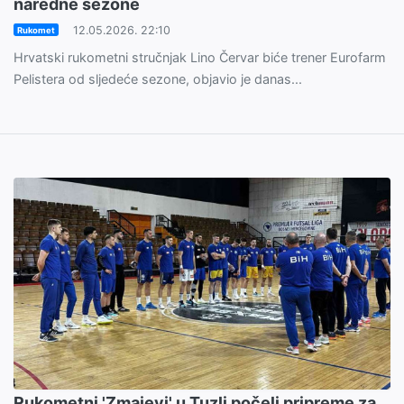
naredne sezone
12.05.2026. 22:10
Rukomet
Hrvatski rukometni stručnjak Lino Červar biće trener Eurofarm
Pelistera od sljedeće sezone, objavio je danas...
Rukometni 'Zmajevi' u Tuzli počeli pripreme za