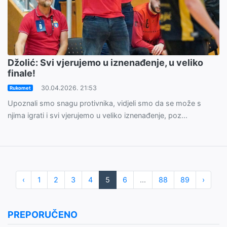
Džolić: Svi vjerujemo u iznenađenje, u veliko
finale!
30.04.2026. 21:53
Rukomet
Upoznali smo snagu protivnika, vidjeli smo da se može s
njima igrati i svi vjerujemo u veliko iznenađenje, poz...
‹
1
2
3
4
5
6
...
88
89
›
PREPORUČENO