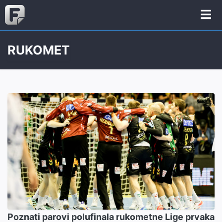
RUKOMET
Poznati parovi polufinala rukometne Lige prvaka