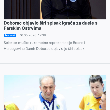
Doborac objavio širi spisak igrača za duele s
Farskim Ostrvima
01.05.2026. 17:38
Rukomet
Selektor muške rukometne reprezentacije Bosne i
Hercegovine Damir Doborac objavio je širi spisak...