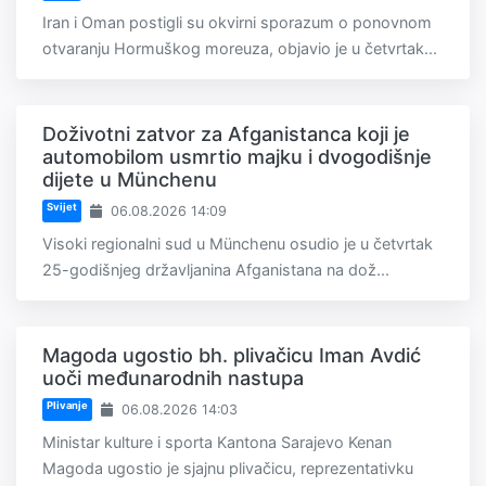
Iran i Oman postigli su okvirni sporazum o ponovnom
otvaranju Hormuškog moreuza, objavio je u četvrtak...
Doživotni zatvor za Afganistanca koji je
automobilom usmrtio majku i dvogodišnje
dijete u Münchenu
Svijet
06.08.2026 14:09
Visoki regionalni sud u Münchenu osudio je u četvrtak
25-godišnjeg državljanina Afganistana na dož...
Magoda ugostio bh. plivačicu Iman Avdić
uoči međunarodnih nastupa
Plivanje
06.08.2026 14:03
Ministar kulture i sporta Kantona Sarajevo Kenan
Magoda ugostio je sjajnu plivačicu, reprezentativku