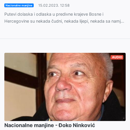
15.02.2023. 12:58
Nacionalne manjine
Putevi dolaska i odlaska u predivne krajeve Bosne i
Hercegovine su nekada čudni, nekada lijepi, nekada sa namj...
AUDIO
Nacionalne manjine - Đoko Ninković