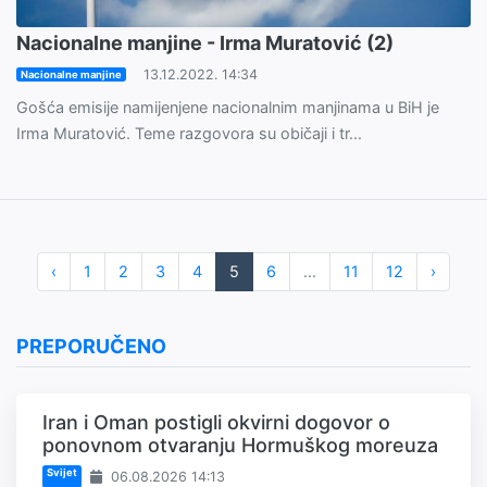
Nacionalne manjine - Irma Muratović (2)
13.12.2022. 14:34
Nacionalne manjine
Gošća emisije namijenjene nacionalnim manjinama u BiH je
Irma Muratović. Teme razgovora su običaji i tr...
‹
1
2
3
4
5
6
...
11
12
›
PREPORUČENO
Iran i Oman postigli okvirni dogovor o
ponovnom otvaranju Hormuškog moreuza
Svijet
06.08.2026 14:13