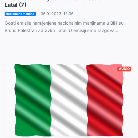
Latal (7)
06.01.2023. 12:36
Nacionalne manjine
Gosti emisije namijenjene nacionalnim manjinama u BiH su
Bruno Palestra i Zdravko Latal. U emisiji smo razgova...
AUDIO