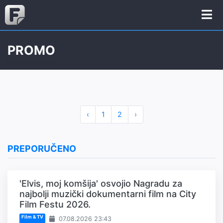
PROMO
‹
1
2
›
PREPORUČENO
'Elvis, moj komšija' osvojio Nagradu za
najbolji muzički dokumentarni film na City
Film Festu 2026.
Film & TV
07.08.2026 23:43