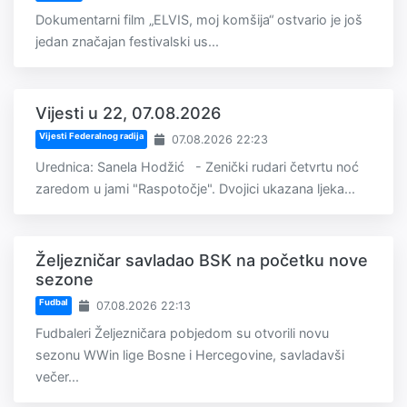
Dokumentarni film „ELVIS, moj komšija“ ostvario je još
jedan značajan festivalski us...
Vijesti u 22, 07.08.2026
Vijesti Federalnog radija
07.08.2026 22:23
Urednica: Sanela Hodžić - Zenički rudari četvrtu noć
zaredom u jami "Raspotočje". Dvojici ukazana ljeka...
Željezničar savladao BSK na početku nove
sezone
Fudbal
07.08.2026 22:13
Fudbaleri Željezničara pobjedom su otvorili novu
sezonu WWin lige Bosne i Hercegovine, savladavši
večer...