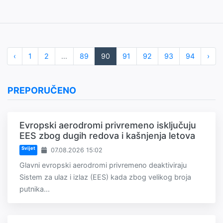
‹
1
2
...
89
90
91
92
93
94
›
PREPORUČENO
Evropski aerodromi privremeno isključuju
EES zbog dugih redova i kašnjenja letova
Svijet
07.08.2026 15:02
Glavni evropski aerodromi privremeno deaktiviraju
Sistem za ulaz i izlaz (EES) kada zbog velikog broja
putnika...