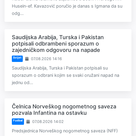
Husein-ef. Kavazović poručio je danas s Igmana da su
odg...
Saudijska Arabija, Turska i Pakistan
potpisali odbrambeni sporazum o
zajedničkom odgovoru na napade
Svijet
07.08.2026 14:16
Saudijska Arabija, Turska i Pakistan potpisali su
sporazum o odbrani kojim se svaki oružani napad na
jednu od...
Čelnica Norveškog nogometnog saveza
pozvala Infantina na ostavku
Fudbal
07.08.2026 14:02
Predsjednica Norveškog nogometnog saveza (NFF)