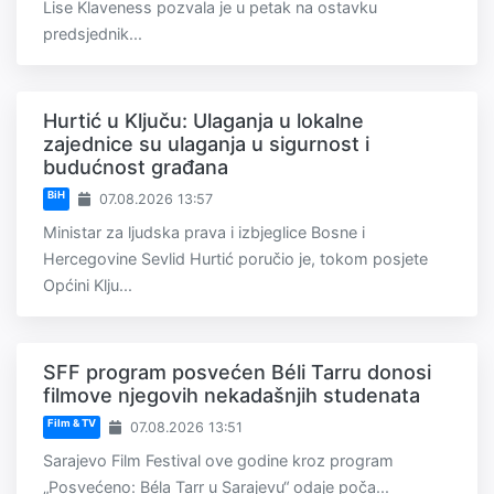
Lise Klaveness pozvala je u petak na ostavku
predsjednik...
Hurtić u Ključu: Ulaganja u lokalne
zajednice su ulaganja u sigurnost i
budućnost građana
BiH
07.08.2026 13:57
Ministar za ljudska prava i izbjeglice Bosne i
Hercegovine Sevlid Hurtić poručio je, tokom posjete
Općini Klju...
SFF program posvećen Béli Tarru donosi
filmove njegovih nekadašnjih studenata
Film & TV
07.08.2026 13:51
Sarajevo Film Festival ove godine kroz program
„Posvećeno: Béla Tarr u Sarajevu“ odaje poča...