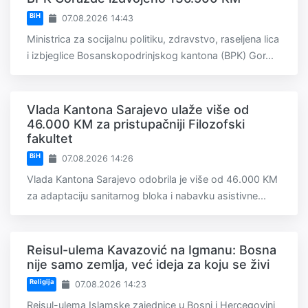
BiH
07.08.2026 14:43
Ministrica za socijalnu politiku, zdravstvo, raseljena lica
i izbjeglice Bosanskopodrinjskog kantona (BPK) Gor...
Vlada Kantona Sarajevo ulaže više od
46.000 KM za pristupačniji Filozofski
fakultet
BiH
07.08.2026 14:26
Vlada Kantona Sarajevo odobrila je više od 46.000 KM
za adaptaciju sanitarnog bloka i nabavku asistivne...
Reisul-ulema Kavazović na Igmanu: Bosna
nije samo zemlja, već ideja za koju se živi
Religija
07.08.2026 14:23
Reisul-ulema Islamske zajednice u Bosni i Hercegovini