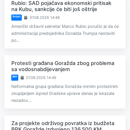
Rubio: SAD pojačava ekonomski pritisak
na Kubu, sankcije će biti još oštrije
Svijet
07.08.2026 14:48
Američki državni sekretar Marco Rubio poručio je da će
administracija predsjednika Donalda Trumpa nastaviti
po...
Protesti građana Goražda zbog problema
sa vodosnabdijevanjem
BiH
07.08.2026 14:46
Neformalna grupa građana Goražda mirnim protestnim
okupljanjem ispred Gradske uprave danas je iskazala
nezadov...
Za projekte održivog povratka iz budžeta
BPK Goražde izdvojeno 136.500 KM