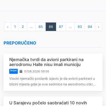
‹
1
2
...
85
86
87
...
93
94
›
PREPORUČENO
Njemačka tvrdi da avioni parkirani na
aerodromu Halle nisu imali municiju
Svijet
07.08.2026 09:56
Visoki njemački poslanik izjavio je da avioni parkirani u
blizini mjesta gdje je ove sedmice na aerodromu otkr...
U Sarajevu počelo saobraćati 10 novih