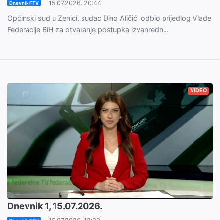
15.07.2026. 20:44
Dnevnik FTV
Općinski sud u Zenici, sudac Dino Aličić, odbio prijedlog Vlade
Federacije BiH za otvaranje postupka izvanredn...
VIDEO
Dnevnik 1, 15.07.2026.