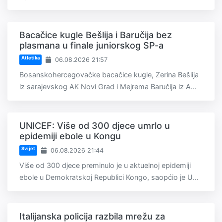
Bacačice kugle Bešlija i Baručija bez
plasmana u finale juniorskog SP-a
Atletika
06.08.2026 21:57
Bosanskohercegovačke bacačice kugle, Zerina Bešlija
iz sarajevskog AK Novi Grad i Mejrema Baručija iz A...
UNICEF: Više od 300 djece umrlo u
epidemiji ebole u Kongu
Svijet
06.08.2026 21:44
Više od 300 djece preminulo je u aktuelnoj epidemiji
ebole u Demokratskoj Republici Kongo, saopćio je U...
Italijanska policija razbila mrežu za