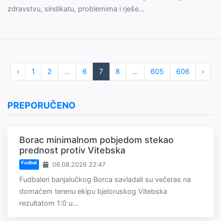
zdravstvu, sindikatu, problemima i rješe...
‹
1
2
...
6
7
8
...
605
606
›
PREPORUČENO
Borac minimalnom pobjedom stekao
prednost protiv Vitebska
Fudbal
06.08.2026 22:47
Fudbaleri banjalučkog Borca savladali su večeras na
domaćem terenu ekipu bjeloruskog Vitebska
rezultatom 1:0 u...