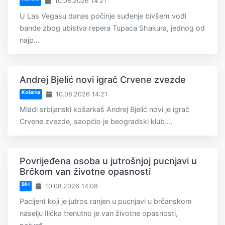
10.08.2026 14:21
U Las Vegasu danas počinje suđenje bivšem vođi
bande zbog ubistva repera Tupaca Shakura, jednog od
najp...
Andrej Bjelić novi igrač Crvene zvezde
Košarka
10.08.2026 14:21
Mladi srbijanski košarkaš Andrej Bjelić novi je igrač
Crvene zvezde, saopćio je beogradski klub....
Povrijeđena osoba u jutrošnjoj pucnjavi u
Brčkom van životne opasnosti
BiH
10.08.2026 14:08
Pacijent koji je jutros ranjen u pucnjavi u brčanskom
naselju Ilićka trenutno je van životne opasnosti,