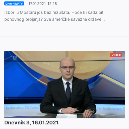
17.01.2021. 12:28
Dnevnik FTV
Izbori u Mostaru još bez rezultata. Hoće li i kada biti
ponovnog brojanja? Sve američke savezne države...
VIDEO
Dnevnik 3, 16.01.2021.