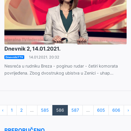
Dnevnik 2, 14.01.2021.
14.01.2021. 20:32
Dnevnik FTV
Nesreća u rudniku Breza - poginuo rudar - četiri komorata
povrijeđena. Zbog dvostrukog ubistva u Zenici - uhap...
‹
1
2
...
585
586
587
...
605
606
›
PREPORUČENO