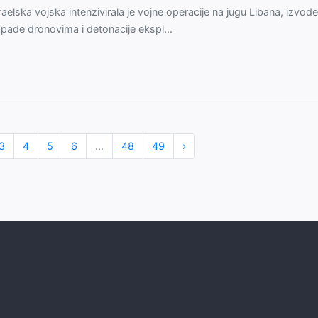
raelska vojska intenzivirala je vojne operacije na jugu Libana, izvode
pade dronovima i detonacije ekspl...
3
4
5
6
...
48
49
›