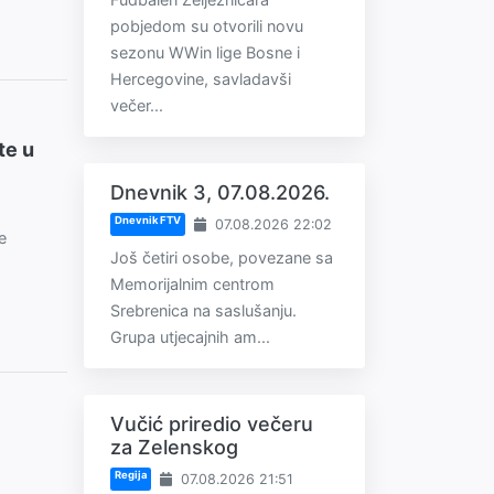
pobjedom su otvorili novu
sezonu WWin lige Bosne i
Hercegovine, savladavši
večer...
te u
Dnevnik 3, 07.08.2026.
Dnevnik FTV
07.08.2026 22:02
e
Još četiri osobe, povezane sa
Memorijalnim centrom
Srebrenica na saslušanju.
Grupa utjecajnih am...
Vučić priredio večeru
za Zelenskog
Regija
07.08.2026 21:51