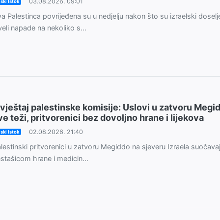
03.08.2026. 09:01
iski Istok
a Palestinca povrijeđena su u nedjelju nakon što su izraelski doselje
veli napade na nekoliko s...
zvještaj palestinske komisije: Uslovi u zatvoru Megi
ve teži, pritvorenici bez dovoljno hrane i lijekova
02.08.2026. 21:40
iski Istok
lestinski pritvorenici u zatvoru Megiddo na sjeveru Izraela suočava
stašicom hrane i medicin...