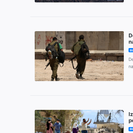
D
n
Bl
De
na
I
p
Bl