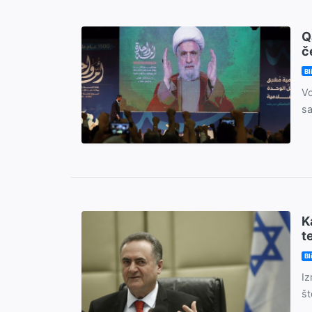
Q
č
Bl
Vo
sa
K
t
Bl
Iz
št