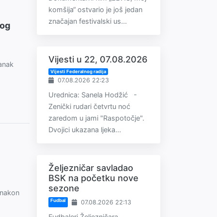
komšija“ ostvario je još jedan
značajan festivalski us...
kog
Vijesti u 22, 07.08.2026
anak
Vijesti Federalnog radija
07.08.2026 22:23
Urednica: Sanela Hodžić -
Zenički rudari četvrtu noć
zaredom u jami "Raspotočje".
Dvojici ukazana ljeka...
Željezničar savladao
BSK na početku nove
sezone
u nakon
Fudbal
07.08.2026 22:13
Fudbaleri Željezničara