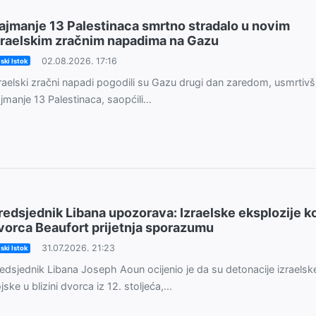
ajmanje 13 Palestinaca smrtno stradalo u novim
zraelskim zračnim napadima na Gazu
02.08.2026. 17:16
iski Istok
raelski zračni napadi pogodili su Gazu drugi dan zaredom, usmrtivš
jmanje 13 Palestinaca, saopćili...
redsjednik Libana upozorava: Izraelske eksplozije k
vorca Beaufort prijetnja sporazumu
31.07.2026. 21:23
iski Istok
edsjednik Libana Joseph Aoun ocijenio je da su detonacije izraelsk
jske u blizini dvorca iz 12. stoljeća,...