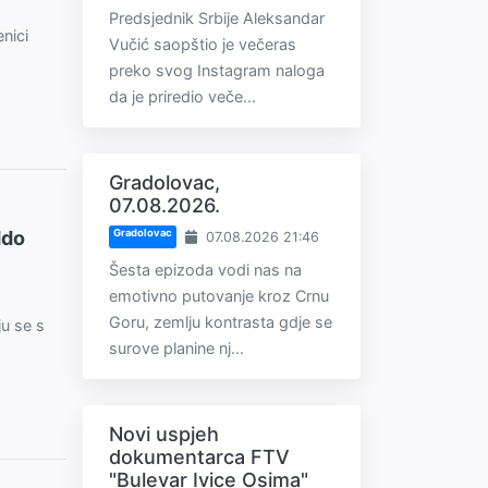
Predsjednik Srbije Aleksandar
nici
Vučić saopštio je večeras
preko svog Instagram naloga
da je priredio veče...
Gradolovac,
07.08.2026.
ddo
Gradolovac
07.08.2026 21:46
Šesta epizoda vodi nas na
emotivno putovanje kroz Crnu
Goru, zemlju kontrasta gdje se
ju se s
surove planine nj...
Novi uspjeh
dokumentarca FTV
"Bulevar Ivice Osima"