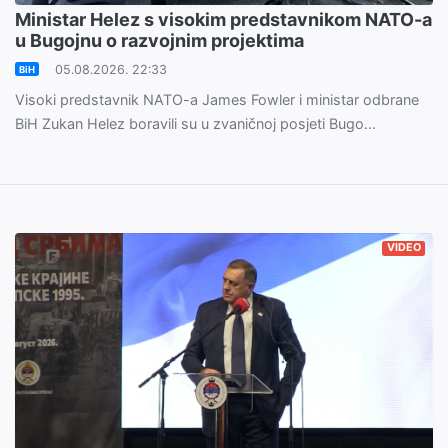
Ministar Helez s visokim predstavnikom NATO-a
u Bugojnu o razvojnim projektima
05.08.2026. 22:33
BiH
Visoki predstavnik NATO-a James Fowler i ministar odbrane
BiH Zukan Helez boravili su u zvaničnoj posjeti Bugo...
VIDEO