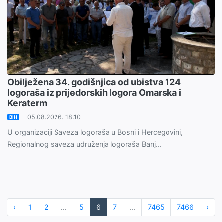
Obilježena 34. godišnjica od ubistva 124
logoraša iz prijedorskih logora Omarska i
Keraterm
05.08.2026. 18:10
BiH
U organizaciji Saveza logoraša u Bosni i Hercegovini,
Regionalnog saveza udruženja logoraša Banj...
‹
1
2
...
5
6
7
...
7465
7466
›