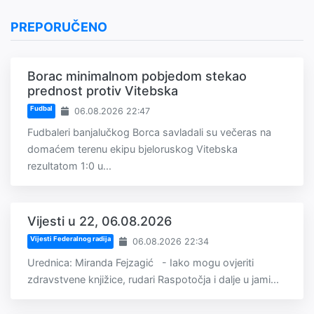
PREPORUČENO
Borac minimalnom pobjedom stekao
prednost protiv Vitebska
Fudbal
06.08.2026 22:47
Fudbaleri banjalučkog Borca savladali su večeras na
domaćem terenu ekipu bjeloruskog Vitebska
rezultatom 1:0 u...
Vijesti u 22, 06.08.2026
Vijesti Federalnog radija
06.08.2026 22:34
Urednica: Miranda Fejzagić - Iako mogu ovjeriti
zdravstvene knjižice, rudari Raspotočja i dalje u jami...