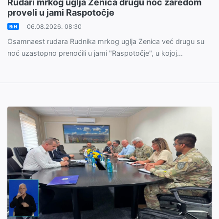
Rudari mrkog uglja Zenica drugu noć zaredom
proveli u jami Raspotočje
06.08.2026. 08:30
BiH
Osamnaest rudara Rudnika mrkog uglja Zenica već drugu su
noć uzastopno prenoćili u jami "Raspotočje", u kojoj...