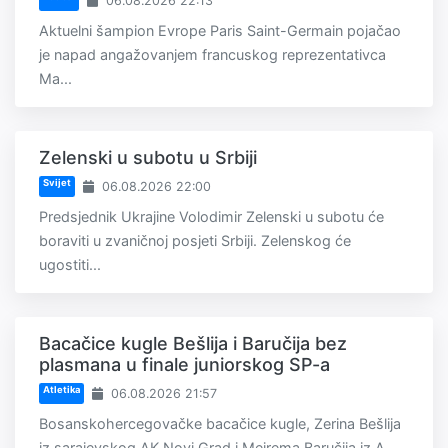
06.08.2026 22:13
Aktuelni šampion Evrope Paris Saint-Germain pojačao
je napad angažovanjem francuskog reprezentativca
Ma...
Zelenski u subotu u Srbiji
Svijet
06.08.2026 22:00
Predsjednik Ukrajine Volodimir Zelenski u subotu će
boraviti u zvaničnoj posjeti Srbiji. Zelenskog će
ugostiti...
Bacačice kugle Bešlija i Baručija bez
plasmana u finale juniorskog SP-a
Atletika
06.08.2026 21:57
Bosanskohercegovačke bacačice kugle, Zerina Bešlija
iz sarajevskog AK Novi Grad i Mejrema Baručija iz A...