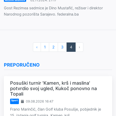
02.11.2024. 21:17
Rezime sedmice
Gost Rezimea sedmice je Dino Mustafić, režiser i direktor
Narodnog pozorišta Sarajevo. federalna.ba
‹
1
2
3
4
›
PREPORUČENO
Posuški turnir 'Kamen, krš i maslina'
potvrdio svoj ugled, Kukoč ponovno na
Topali
Sport
09.08.2026 16:47
Frano Marinčić, član Golf kluba Posušje, pobjednik je
15. izdanja golf turnira „Kamen, krš...