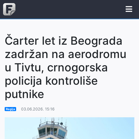
Čarter let iz Beograda
zadržan na aerodromu
u Tivtu, crnogorska
policija kontroliše
putnike
03.06.2026. 15:16
Regija