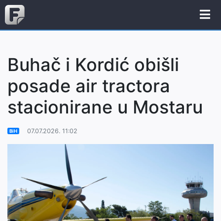
Buhač i Kordić obišli
posade air tractora
stacionirane u Mostaru
07.07.2026. 11:02
BiH