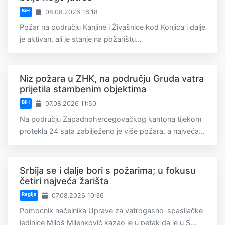
BiH
08.08.2026 16:18
Požar na području Kanjine i Živašnice kod Konjica i dalje
je aktivan, ali je stanje na požarištu...
Niz požara u ZHK, na području Gruda vatra
prijetila stambenim objektima
BiH
07.08.2026 11:50
Na području Zapadnohercegovačkog kantona tijekom
protekla 24 sata zabilježeno je više požara, a najveća...
Srbija se i dalje bori s požarima; u fokusu
četiri najveća žarišta
Regija
07.08.2026 10:36
Pomoćnik načelnika Uprave za vatrogasno-spasilačke
jedinice Miloš Milenković kazao je u petak da je u S...