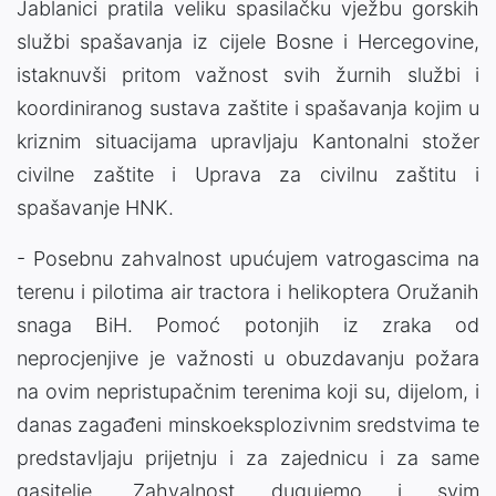
Jablanici pratila veliku spasilačku vježbu gorskih
službi spašavanja iz cijele Bosne i Hercegovine,
istaknuvši pritom važnost svih žurnih službi i
koordiniranog sustava zaštite i spašavanja kojim u
kriznim situacijama upravljaju Kantonalni stožer
civilne zaštite i Uprava za civilnu zaštitu i
spašavanje HNK.
- Posebnu zahvalnost upućujem vatrogascima na
terenu i pilotima air tractora i helikoptera Oružanih
snaga BiH. Pomoć potonjih iz zraka od
neprocjenjive je važnosti u obuzdavanju požara
na ovim nepristupačnim terenima koji su, dijelom, i
danas zagađeni minskoeksplozivnim sredstvima te
predstavljaju prijetnju i za zajednicu i za same
gasitelje. Zahvalnost dugujemo i svim