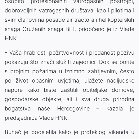
osobito profesionalnih vatrogasnih postrojbi,
dobrovoljnih vatrogasnih društava, kao i pilotima i
svim članovima posade air tractora i helikopterskih
snaga Oružanih snaga BiH, priopćeno je iz Vlade
HNK.
- Vaša hrabrost, požrtvovnost i predanost pozivu
pokazuju što znači služiti zajednici. Dok se borite
s brojnim požarima u iznimno zahtjevnim, često
po život opasnim uvjetima, ulažete nadljudske
napore kako biste zaštitili obiteljske domove,
gospodarske objekte, ali i sva druga prirodna
bogatstva naše Hercegovine – kazala je
predsjednica Vlade HNK.
Buhač je podsjetila kako je proteklog vikenda u