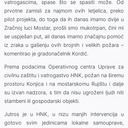
vatrogascima, spase što se spasiti može. Od
prvotne zamisli za najmom ovih letjelica, preko
pilot projekta, do toga da ih danas imamo dvije u
Zračnoj luci Mostar, prošli smo mukotrpan, čini mi
se uspješan put, ali danas imamo značajnu pomoć
iz zraka u gašenju ovih brojnih i velikih požara –
komentirao je gradonačelnik Kordić.
Prema podacima Operativnog centra Uprave za
civilnu zaštitu i vatrogastvo HNK, požari na širemu
prostoru Konjica i na mostarskomu Rujištu i dalje
su izvan nadzora, s tim da nisu ugroženi ljudi niti
stambeni ili gospodarski objekti.
Jutros je u HNK, u nizu manjih intervencija u
gotovo svim jedinicama lokalne samouprave,