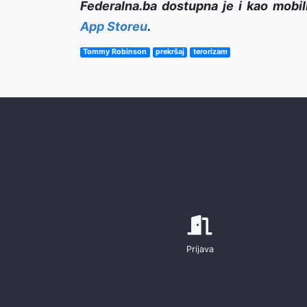
Federalna.ba dostupna je i kao mobil
App Storeu
.
Tommy Robinson
prekršaj
terorizam
Prijava