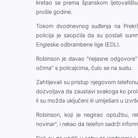
kretao se prema španskom ljetovalištu 
prošle godine.
Tokom dvodnevnog suđenja na Prekrš
policija je saopćila da su postali sum
Engleske odbrambene lige (EDL).
Robinson je davao "nejasne odgovore" o
očima" s policajcima, čulo se na sudu.
Zahtijevali su pristup njegovom telefonu
dozvoljava da zaustavi svakoga ko prolazi
li su možda uključeni ili umiješani u izvrš
Robinson, koji je negirao optužbu, r
novinar", i rekao da telefon sadrži infor