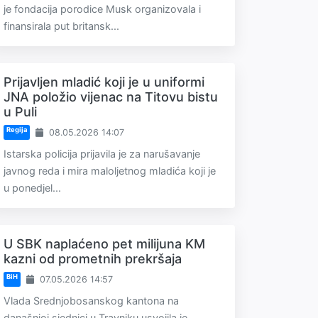
je fondacija porodice Musk organizovala i
finansirala put britansk...
Prijavljen mladić koji je u uniformi
JNA položio vijenac na Titovu bistu
u Puli
Regija
08.05.2026 14:07
Istarska policija prijavila je za narušavanje
javnog reda i mira maloljetnog mladića koji je
u ponedjel...
U SBK naplaćeno pet milijuna KM
kazni od prometnih prekršaja
BiH
07.05.2026 14:57
Vlada Srednjobosanskog kantona na
današnjoj sjednici u Travniku usvojila je