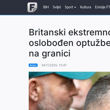
BiH
Svijet
Sport
Kultura
Emisije F
Britanski ekstremno
oslobođen optužbe z
na granici
04.11.2025. 13:47
Svijet