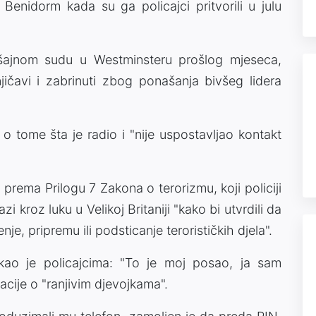
Benidorm kada su ga policajci pritvorili u julu
ajnom sudu u Westminsteru prošlog mjeseca,
njičavi i zabrinuti zbog ponašanja bivšeg lidera
 tome šta je radio i "nije uspostavljao kontakt
 prema Prilogu 7 Zakona o terorizmu, koji policiji
 kroz luku u Velikoj Britaniji "kako bi utvrdili da
enje, pripremu ili podsticanje terorističkih djela".
ekao je policajcima: "To je moj posao, ja sam
macije o "ranjivim djevojkama".