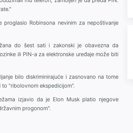
i oduzimali mu telefon, zamoljen je da preda PIN.
ate."
e proglasio Robinsona nevinim za nepoštivanje
žana do šest sati i zakonski je obavezna da
ozinke ili PIN-a za elektronske uređaje može biti
ljanje bilo diskriminirajuće i zasnovano na tome
ći to "ribolovnom ekspedicijom".
ežama izjavio da je Elon Musk platio njegove
"državnim progonom".