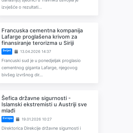
izvješće o rezultati...
Francuska cementna kompanija
Lafarge proglašena krivom za
finansiranje terorizma u Siriji
Svijet
13.04.2026 14:37
Francuski sud je u ponedjeljak proglasio
cementnog giganta Lafarge, njegovog
bivšeg izvršnog dir...
Šefica državne sigurnosti -
Islamski ekstremisti u Austriji sve
mlađi
Evropa
19.01.2026 10:27
Direktorica Direkcije državne sigurnosti i