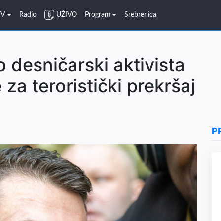
TV
Radio
UŽIVO
Program
Srebrenica
 desničarski aktivista
a teroristički prekršaj
P