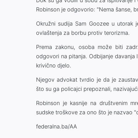
Dok su ga vodili u sobu za ispitivanje 
Robinson je odgovorio: "Nema šanse, br
Okružni sudija Sam Goozee u utorak j
ovlaštenja za borbu protiv terorizma.
Prema zakonu, osoba može biti zadr
odgovori na pitanja. Odbijanje davanja l
krivično djelo.
Njegov advokat tvrdio je da je zaustav
što su ga policajci prepoznali, nazivaju
Robinson je kasnije na društvenim mr
sudske troškove za ono što je nazvao 
federalna.ba/AA