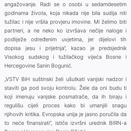
angažovanje. Radi se o osobi u sedamdesetim
godinama života, koja nikada nije bila sudija niti
tužilac i nije vršila provjeru imovine. Mi želimo biti
partneri, a ne neko ko izvršava nečije naloge i
podliježe određenim uvjetima, jer dijelovi tih
dopisa jesu i prijetnja“, kazao je predsjednik
Visokog sudskog i tužilačkog vijeća Bosne i
Hercegovine Sanin Bogunić.
„VSTV BiH suštinski želi ušutkati vanjski nadzor i
staviti ga pod svoju kontrolu. Žele da oni budu ti
koji imenuju vanjske posmatrače, da ih biraju i
regulišu cijeli proces kako bi umanjili snagu
njihovih kritika. Evropska unija je jasno poručila da
to neće finansirati“, ističe izvršni urednik BIRN-a