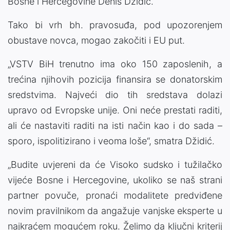
Bosne i Hercegovine Denis Džidić.
Tako bi vrh bh. pravosuđa, pod upozorenjem
obustave novca, mogao zakočiti i EU put.
„VSTV BiH trenutno ima oko 150 zaposlenih, a
trećina njihovih pozicija finansira se donatorskim
sredstvima. Najveći dio tih sredstava dolazi
upravo od Evropske unije. Oni neće prestati raditi,
ali će nastaviti raditi na isti način kao i do sada –
sporo, ispolitizirano i veoma loše“, smatra Džidić.
„Budite uvjereni da će Visoko sudsko i tužilačko
vijeće Bosne i Hercegovine, ukoliko se naš strani
partner povuče, pronaći modalitete predviđene
novim pravilnikom da angažuje vanjske eksperte u
najkraćem mogućem roku. Želimo da ključni kriterij