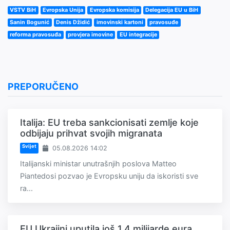
VSTV BiH
Evropska Unija
Evropska komisija
Delegacija EU u BiH
Sanin Bogunić
Denis Džidić
imovinski kartoni
pravosuđe
reforma pravosuđa
provjera imovine
EU integracije
PREPORUČENO
Italija: EU treba sankcionisati zemlje koje
odbijaju prihvat svojih migranata
Svijet
05.08.2026 14:02
Italijanski ministar unutrašnjih poslova Matteo
Piantedosi pozvao je Evropsku uniju da iskoristi sve
ra...
EU Ukrajini uputila još 1,4 milijarde eura