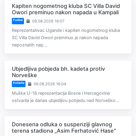
Kapiten nogometnog kluba SC Villa David
Owori preminuo nakon napada u Kampali
Fudbal
06.08.2026 16:07
Reprezentativac Ugande i kapiten nogometnog kluba
SC Villa David Owori preminuo je nakon napada
nepoznatih nap...
Ubjedljiva pobjeda bh. kadeta protiv
Norveške
Košarka
06.08.2026 16:04
Muška U-16 reprezentacija Bosne i Hercegovine
ostvarila je danas ubjedljivu pobjedu nad Norveško...
Donesena odluka o suspenziji glavnog
terena stadiona „Asim Ferhatović Hase"