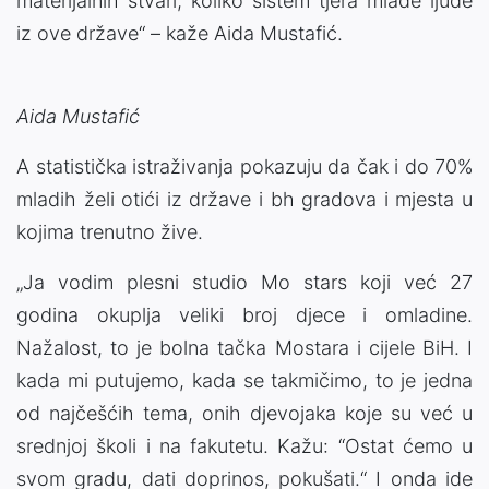
materijalnih stvari, koliko sistem tjera mlade ljude
iz ove države“ – kaže Aida Mustafić.
Aida Mustafić
A statistička istraživanja pokazuju da čak i do 70%
mladih želi otići iz države i bh gradova i mjesta u
kojima trenutno žive.
„Ja vodim plesni studio Mo stars koji već 27
godina okuplja veliki broj djece i omladine.
Nažalost, to je bolna tačka Mostara i cijele BiH. I
kada mi putujemo, kada se takmičimo, to je jedna
od najčešćih tema, onih djevojaka koje su već u
srednjoj školi i na fakutetu. Kažu: “Ostat ćemo u
svom gradu, dati doprinos, pokušati.“ I onda ide