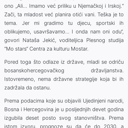
ono „Ali… Imamo već priliku u Njemačkoj i Irskoj.“
Zači, ta mladost već planira otići vani. Teška je to
tema. Jer mi gradimo tu djecu, sportski ih
oblikujemo, usavršavamo… I onda nam oni odu“,
govori Nataša Jekić, voditeljica Plesnog studija
“Mo stars“ Centra za kulturu Mostar.
Pored toga što odlaze iz države, mladi se odriču
bosanskohercegovačkog državljanstva.
Istovremeno, nema državne strategije koja bi ih
zadržala da ostanu.
Prema podacima koje su objavili Ujedinjeni narodi,
Bosna i Hercegovina je u posljednjih devet godina
izgubila deset posto svog stanovništva. Prema
istom izvoru, prognoze su da će do 2030, a