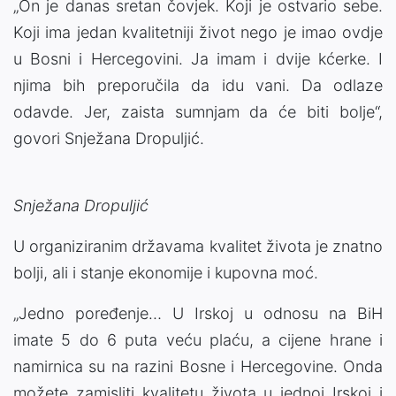
„On je danas sretan čovjek. Koji je ostvario sebe.
Koji ima jedan kvalitetniji život nego je imao ovdje
u Bosni i Hercegovini. Ja imam i dvije kćerke. I
njima bih preporučila da idu vani. Da odlaze
odavde. Jer, zaista sumnjam da će biti bolje“,
govori Snježana Dropuljić.
Snježana Dropuljić
U organiziranim državama kvalitet života je znatno
bolji, ali i stanje ekonomije i kupovna moć.
„Jedno poređenje… U Irskoj u odnosu na BiH
imate 5 do 6 puta veću plaću, a cijene hrane i
namirnica su na razini Bosne i Hercegovine. Onda
možete zamisliti kvalitetu života u jednoj Irskoj i