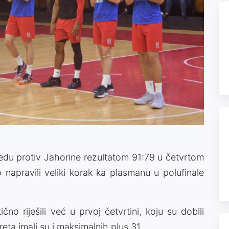
jedu protiv Jahorine rezultatom 91:79 u četvrtom
 napravili veliki korak ka plasmanu u polufinale
čno riješili već u prvoj četvrtini, koju su dobili
eta imali su i maksimalnih plus 31.