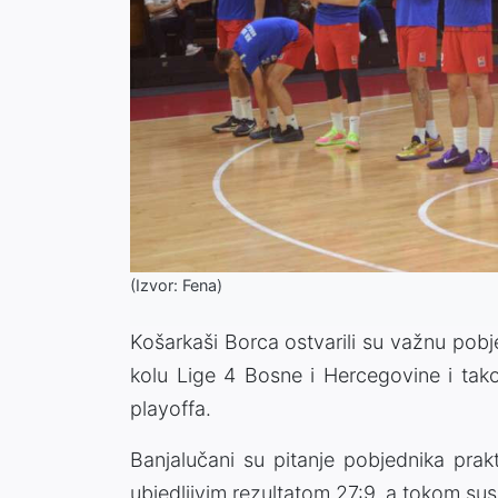
(Izvor: Fena)
Košarkaši Borca ostvarili su važnu pob
kolu Lige 4 Bosne i Hercegovine i tako
playoffa.
Banjalučani su pitanje pobjednika prakti
ubjedljivim rezultatom 27:9, a tokom susr