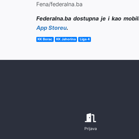
Fena/federalna.ba
Federalna.ba dostupna je i kao mobil
App Storeu
.
KK Borac
KK Jahorina
Liga 4
Prijava