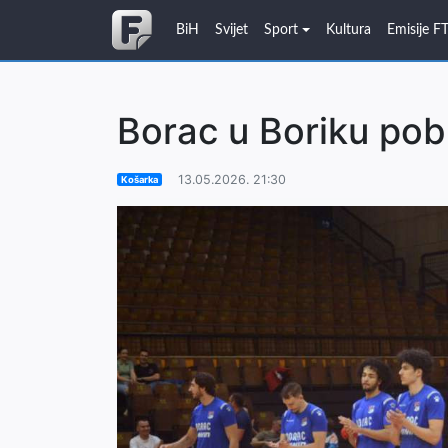
BiH
Svijet
Sport
Kultura
Emisije F
Borac u Boriku pob
13.05.2026. 21:30
Košarka