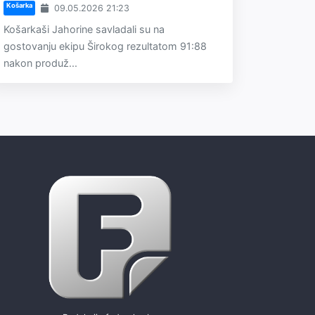
Košarka
09.05.2026 21:23
Košarkaši Jahorine savladali su na
gostovanju ekipu Širokog rezultatom 91:88
nakon produž...