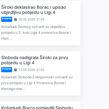
Široki deklasirao Borac i upisao
ubjedljivu pobjedu u Ligi 4
Košarka
16.05.2026 21:38
Košarkaši Širokog ostvarili su ubjedljivu
pobjedu u 5. kolu Lige 4 prvenstva Bosne i
Herc...
Sloboda nadigrala Široki za prvu
pobjedu u Ligi 4
Košarka
13.05.2026 21:50
Košarkaši Slobode Energoinvest ostvarili su
prvu pobjedu u Ligi 4 Prvenstva Bosne i
Hercegovine...
Košarkaši Borca pobijedili Slobodu