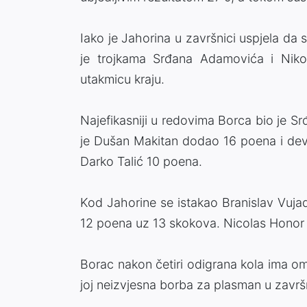
Iako je Jahorina u završnici uspjela d
je trojkama Srđana Adamovića i Nikol
utakmicu kraju.
Najefikasniji u redovima Borca bio je 
je Dušan Makitan dodao 16 poena i dev
Darko Talić 10 poena.
Kod Jahorine se istakao Branislav Vuja
12 poena uz 13 skokova. Nicolas Honor 
Borac nakon četiri odigrana kola ima omj
joj neizvjesna borba za plasman u završ