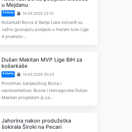
u Mejdanu
Košarka
10.05.2026 22:15
Košarkaši Borca iz Banje Luke ostvarili su
važnu gostujuću pobjedu u trećem kolu Lige
4 prvenstv...
Dušan Makitan MVP Lige BiH za
košarkaše
Košarka
10.05.2026 20:23
Prvotimac banjalučkog Borca i
reprezentativac Bosne i Hercegovine Dušan
Makitan proglašem je za...
Jahorina nakon produžetka
šokirala Široki na Pecari