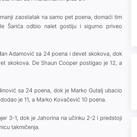
a smanji zaostatak na samo pet poena, domaći tim
e Šarića odbio nalet gostiju i sigurno priveo
Srđan Adamović sa 24 poena i devet skokova, dok
et skokova. De Shaun Cooper postigao je 12, a
dinović sa 24 poena, dok je Marko Gutalj ubacio
dodao je 11, a Marko Kovačević 10 poena.
er 3-1, dok je Jahorina na učinku 2-2 i predstoji
nicu takmičenja.