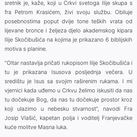
sretnik je, kaže, koji u Crkvi svetoga Ilije skupa s
fra Petrom Krasićem, živi svoju službu. Obiluje
posebnostima poput dvije tone teških vrata od
lijevane bronce i željeza djelo akademskog kipara
Ilije Skočibušića na kojima je prikazano 6 biblijskih
motiva s planine.
"Oltar nastavlja pričati rukopisom Ilije Skočibušića i
tu je prikazana Isusova posljednja večera. U
središtu je Isus sa svojim raširenim rukama. I mi
vjernici kada uđemo u Crkvu želimo iskusiti da nas
tu dočekuje Bog, da nas tu dočekuje prostor kroz
koji ulazimo u nebesku stvarnost", navodi Fra
Josip Vlašić, kapetan polja i voditelj Franjevačke
kuće molitve Masna luka.