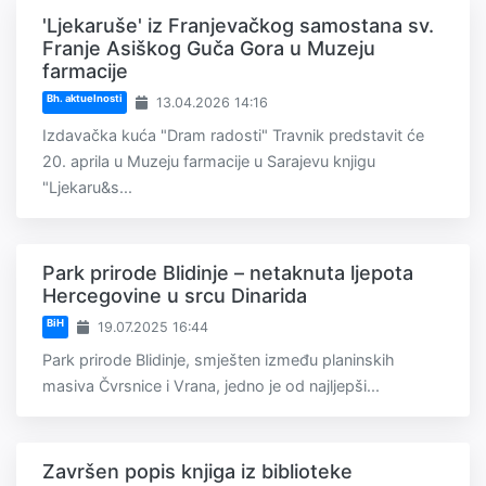
'Ljekaruše' iz Franjevačkog samostana sv.
Franje Asiškog Guča Gora u Muzeju
farmacije
Bh. aktuelnosti
13.04.2026 14:16
Izdavačka kuća "Dram radosti" Travnik predstavit će
20. aprila u Muzeju farmacije u Sarajevu knjigu
"Ljekaru&s...
Park prirode Blidinje – netaknuta ljepota
Hercegovine u srcu Dinarida
BiH
19.07.2025 16:44
Park prirode Blidinje, smješten između planinskih
masiva Čvrsnice i Vrana, jedno je od najljepši...
Završen popis knjiga iz biblioteke