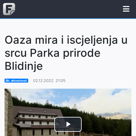
Oaza mira i iscjeljenja u
srcu Parka prirode
Blidinje
02.12.2022. 21:05
Bh. aktuelnosti
Play