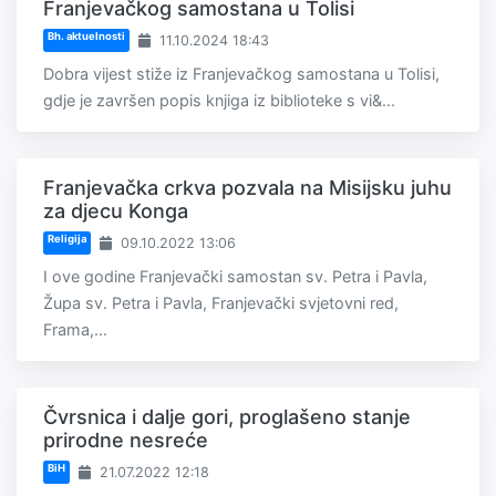
Franjevačkog samostana u Tolisi
Bh. aktuelnosti
11.10.2024 18:43
Dobra vijest stiže iz Franjevačkog samostana u Tolisi,
gdje je završen popis knjiga iz biblioteke s vi&...
Franjevačka crkva pozvala na Misijsku juhu
za djecu Konga
Religija
09.10.2022 13:06
I ove godine Franjevački samostan sv. Petra i Pavla,
Župa sv. Petra i Pavla, Franjevački svjetovni red,
Frama,...
Čvrsnica i dalje gori, proglašeno stanje
prirodne nesreće
BiH
21.07.2022 12:18