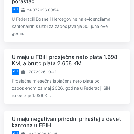
porastao
BiH
24.07.2026 09:54
U Federaciji Bosne i Hercegovine na evidencijama
kantonalnih službi za zapošljavanje 30. juna ove
godin...
U maju u FBiH prosječna neto plata 1.698
KM, a bruto plata 2.658 KM
BiH
17.07.2026 10:02
Prosječna mjesečna isplaćena neto plata po
zaposlenom za maj 2026. godine u Federaciji BiH
iznosila je 1.698 K...
U maju negativan prirodni priraštaj u devet
kantona u FBiH
BiH
16.07.2026 10:35