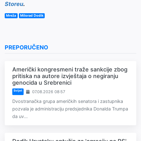
Storeu
.
Mreža
Milorad Dodik
PREPORUČENO
Američki kongresmeni traže sankcije zbog
pritiska na autore izvještaja o negiranju
genocida u Srebrenici
Svijet
07.08.2026 08:57
Dvostranačka grupa američkih senatora i zastupnika
pozvala je administraciju predsjednika Donalda Trumpa
da uv...