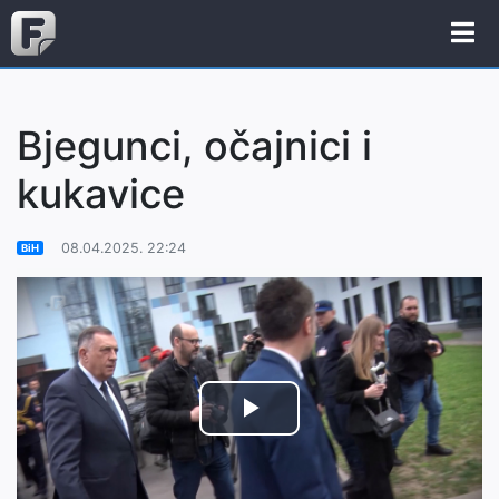
Bjegunci, očajnici i
kukavice
08.04.2025. 22:24
BiH
Play
Video