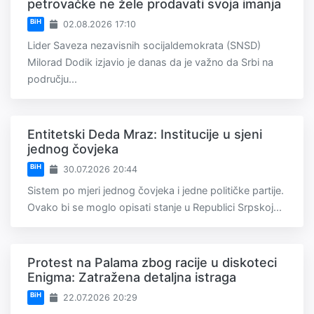
petrovačke ne žele prodavati svoja imanja
BiH
02.08.2026 17:10
Lider Saveza nezavisnih socijaldemokrata (SNSD)
Milorad Dodik izjavio je danas da je važno da Srbi na
području...
Entitetski Deda Mraz: Institucije u sjeni
jednog čovjeka
BiH
30.07.2026 20:44
Sistem po mjeri jednog čovjeka i jedne političke partije.
Ovako bi se moglo opisati stanje u Republici Srpskoj...
Protest na Palama zbog racije u diskoteci
Enigma: Zatražena detaljna istraga
BiH
22.07.2026 20:29