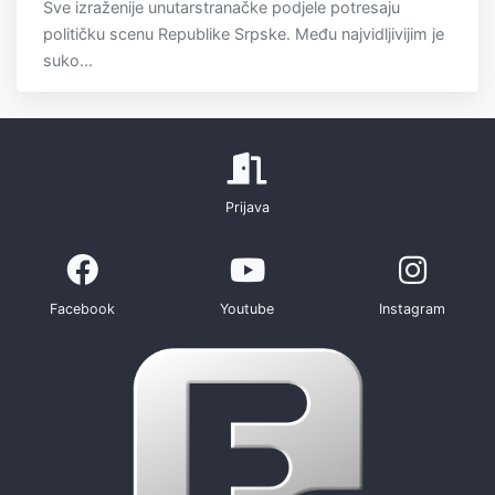
Sve izraženije unutarstranačke podjele potresaju
političku scenu Republike Srpske. Među najvidljivijim je
suko...
Prijava
Facebook
Youtube
Instagram