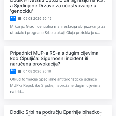
Dodik Hrvatsku optužio za 'agresiju na RS',
a Sjedinjene Države za učestvovanje u
'genocidu'
BiH
05.08.2026 20:45
Mrkonjić Grad i centralna manifestacija obilježavanja za
stradale i prognane Srbe u akciji Oluja protekla je u...
Pripadnici MUP-a RS-a s dugim cijevima
kod Čipuljića: Sigurnosni incident ili
naručena provokacija?
BiH
04.08.2026 20:16
Otkud formacije Specijalne antiterorističke jedinice
MUP-a Republike Srpske, naoružane dugim cijevima,
na trid...
Dodik: Srbi na području Eparhije bihaćko-