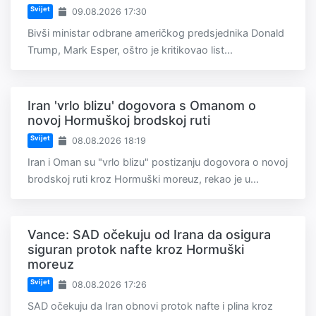
Svijet
09.08.2026 17:30
Bivši ministar odbrane američkog predsjednika Donald
Trump, Mark Esper, oštro je kritikovao list...
Iran 'vrlo blizu' dogovora s Omanom o
novoj Hormuškoj brodskoj ruti
Svijet
08.08.2026 18:19
Iran i Oman su "vrlo blizu" postizanju dogovora o novoj
brodskoj ruti kroz Hormuški moreuz, rekao je u...
Vance: SAD očekuju od Irana da osigura
siguran protok nafte kroz Hormuški
moreuz
Svijet
08.08.2026 17:26
SAD očekuju da Iran obnovi protok nafte i plina kroz