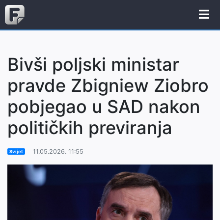
Bivši poljski ministar
pravde Zbigniew Ziobro
pobjegao u SAD nakon
političkih previranja
11.05.2026. 11:55
Svijet