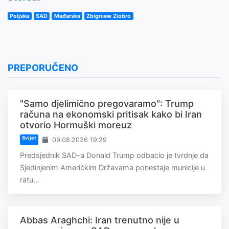
Poljska
SAD
Mađarska
Zbigniew Ziobro
PREPORUČENO
"Samo djelimično pregovaramo": Trump
računa na ekonomski pritisak kako bi Iran
otvorio Hormuški moreuz
Svijet
09.08.2026 19:29
Predsjednik SAD-a Donald Trump odbacio je tvrdnje da
Sjedinjenim Američkim Državama ponestaje municije u
ratu...
Abbas Araghchi: Iran trenutno nije u