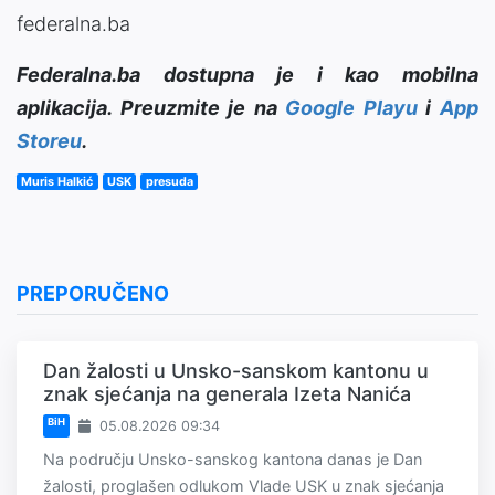
federalna.ba
Federalna.ba dostupna je i kao mobilna
aplikacija. Preuzmite je na
Google Playu
i
App
Storeu
.
Muris Halkić
USK
presuda
PREPORUČENO
Dan žalosti u Unsko-sanskom kantonu u
znak sjećanja na generala Izeta Nanića
BiH
05.08.2026 09:34
Na području Unsko-sanskog kantona danas je Dan
žalosti, proglašen odlukom Vlade USK u znak sjećanja