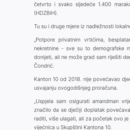
četvrto i svako sljedeće 1.400 marak
(HDZBiH).
Tu su i druge mjere iz nadležnosti loka
„Potpore privatnim vrtićima, besplat
nekretnine - sve su to demografske m
donijeti, ali ne može grad sam riješiti de
Čondrić.
Kanton 10 od 2018. nije povećavao dječi
usvajanju ovogodišnjeg proračuna.
„Uspjela sam osigurati amandman vrij
značilo da se dječiji doplatak povećav
raditi, više ulagati, ali za početak ovo j
vijećnica u Skupštini Kantona 10.