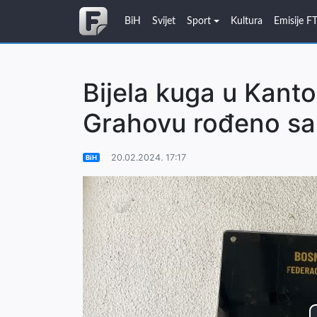
BiH
Svijet
Sport
Kultura
Emisije F
Bijela kuga u Kant
Grahovu rođeno sa
20.02.2024. 17:17
BiH