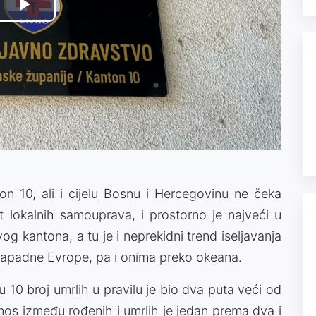
Play
Video
nton 10, ali i cijelu Bosnu i Hercegovinu ne čeka
t lokalnih samouprava, i prostorno je najveći u
vog kantona, a tu je i neprekidni trend iseljavanja
 Zapadne Evrope, pa i onima preko okeana.
 10 broj umrlih u pravilu je bio dva puta veći od
nos između rođenih i umrlih je jedan prema dva i