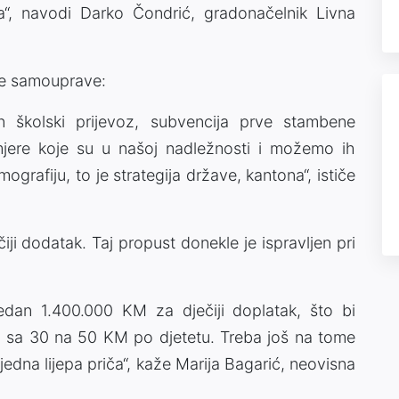
a“, navodi Darko Čondrić, gradonačelnik Livna
lne samouprave:
an školski prijevoz, subvencija prve stambene
jere koje su u našoj nadležnosti i možemo ih
mografiju, to je strategija države, kantona“, ističe
ji dodatak. Taj propust donekle je ispravljen pri
edan 1.400.000 KM za dječiji doplatak, što bi
a sa 30 na 50 KM po djetetu. Treba još na tome
e jedna lijepa priča“, kaže Marija Bagarić, neovisna