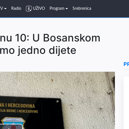
TV
Radio
UŽIVO
Program
Srebrenica
onu 10: U Bosanskom
mo jedno dijete
P