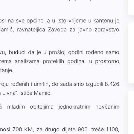
si na sve općine, a u isto vrijeme u kantonu je
amić, ravnateljica Zavoda za javno zdravstvo
u, budući da je u prošloj godini rođeno samo
rema analizama proteklih godina, u prostorno
tanje.
roju rođenih i umrlih, do sada smo izgubili 8.426
a Livna“, ističe Mamić.
 mladim obiteljima jednokratnim novčanim
nosi 700 KM, za drugo dijete 900, treće 1.100,