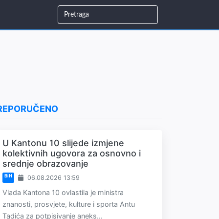
REPORUČENO
U Kantonu 10 slijede izmjene
kolektivnih ugovora za osnovno i
srednje obrazovanje
BiH
06.08.2026 13:59
Vlada Kantona 10 ovlastila je ministra
znanosti, prosvjete, kulture i sporta Antu
Tadića za potpisivanje aneks...