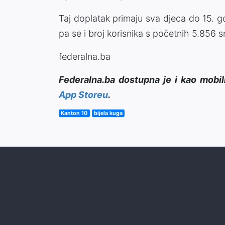
Taj doplatak primaju sva djeca do 15. god
pa se i broj korisnika s početnih 5.856 
federalna.ba
Federalna.ba dostupna je i kao mobil
App Storeu
.
Kanton 10
bijela kuga