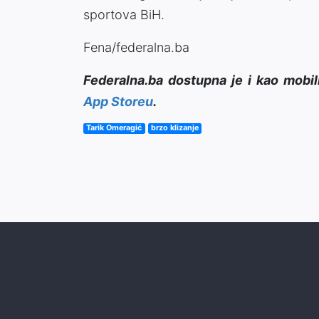
sportova BiH.
Fena/federalna.ba
Federalna.ba dostupna je i kao mobil
App Storeu
.
Tarik Omeragić
brzo klizanje