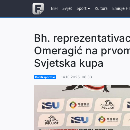
BiH
Svijet
Sport
Kultura
Emisije F
Bh. reprezentativac
Omeragić na prvom 
Svjetska kupa
14.10.2025. 08:33
Ostali sportovi