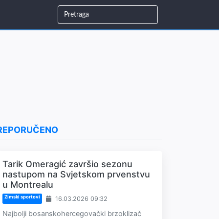
REPORUČENO
Tarik Omeragić završio sezonu
nastupom na Svjetskom prvenstvu
u Montrealu
Zimski sportovi
16.03.2026 09:32
Najbolji bosanskohercegovački brzoklizač