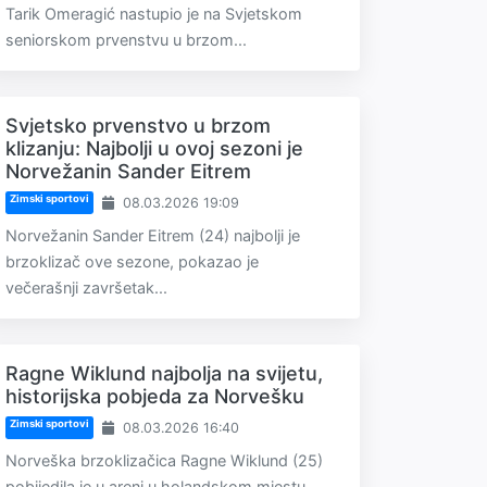
Tarik Omeragić nastupio je na Svjetskom
seniorskom prvenstvu u brzom...
Svjetsko prvenstvo u brzom
klizanju: Najbolji u ovoj sezoni je
Norvežanin Sander Eitrem
Zimski sportovi
08.03.2026 19:09
Norvežanin Sander Eitrem (24) najbolji je
brzoklizač ove sezone, pokazao je
večerašnji završetak...
Ragne Wiklund najbolja na svijetu,
historijska pobjeda za Norvešku
Zimski sportovi
08.03.2026 16:40
Norveška brzoklizačica Ragne Wiklund (25)
pobijedila je u areni u holandskom mjestu