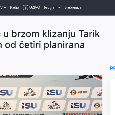
TV
Radio
UŽIVO
Program
Srebrenica
 u brzom klizanju Tarik
od četiri planirana
P