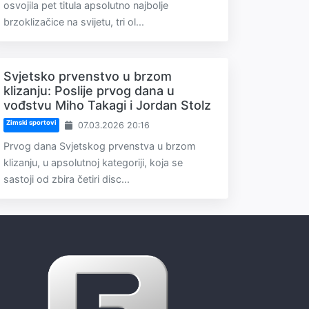
osvojila pet titula apsolutno najbolje
brzoklizačice na svijetu, tri ol...
Svjetsko prvenstvo u brzom
klizanju: Poslije prvog dana u
vođstvu Miho Takagi i Jordan Stolz
Zimski sportovi
07.03.2026 20:16
Prvog dana Svjetskog prvenstva u brzom
klizanju, u apsolutnoj kategoriji, koja se
sastoji od zbira četiri disc...