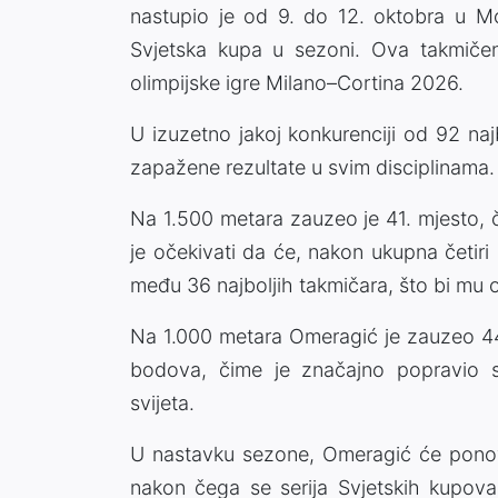
nastupio je od 9. do 12. oktobra u Mo
Svjetska kupa u sezoni. Ova takmičenj
olimpijske igre Milano–Cortina 2026.
U izuzetno jakoj konkurenciji od 92 naj
zapažene rezultate u svim disciplinama.
Na 1.500 metara zauzeo je 41. mjesto, 
je očekivati da će, nakon ukupna četiri
među 36 najboljih takmičara, što bi mu 
Na 1.000 metara Omeragić je zauzeo 44.
bodova, čime je značajno popravio svo
svijeta.
U nastavku sezone, Omeragić će ponovo
nakon čega se serija Svjetskih kupova