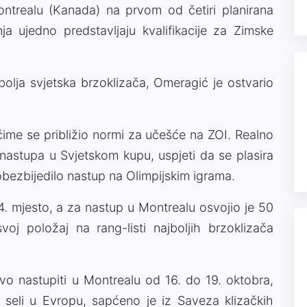
ntrealu (Kanada) na prvom od četiri planirana
a ujedno predstavljaju kvalifikacije za Zimske
bolja svjetska brzoklizača, Omeragić je ostvario
čime se približio normi za učešće na ZOI. Realno
 nastupa u Svjetskom kupu, uspjeti da se plasira
obezbijedilo nastup na Olimpijskim igrama.
 mjesto, a za nastup u Montrealu osvojio je 50
j položaj na rang-listi najboljih brzoklizača
 nastupiti u Montrealu od 16. do 19. oktobra,
 seli u Evropu, sapćeno je iz Saveza klizačkih