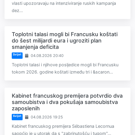
vlasti upozoravaju na intenziviranje ruskih kampanja
dez...
Toplotni talasi mogli bi Francusku koštati
do šest milijardi eura i ugroziti plan
smanjenja deficita
Svijet
04.08.2026 20:40
Toplotni talasi i njihove posljedice mogli bi Francusku
tokom 2026. godine koštati između tri i &scaron...
Kabinet francuskog premijera potvrdio dva
samoubistva i dva pokušaja samoubistva
zaposlenih
Svijet
04.08.2026 19:25
Kabinet francuskog premijera Sébastiena Lecornua
saopćio je u utorak da s "zabrinutošću i tugom"...