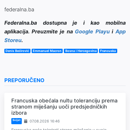
federalna.ba
Federalna.ba dostupna je i kao mobilna
aplikacija. Preuzmite je na
Google Playu
i
App
Storeu
.
Denis Bećirović
Emmanuel Macron
Bosna i Hercegovina
Francuska
PREPORUČENO
Francuska obećala nultu toleranciju prema
stranom miješanju uoči predsjedničkih
izbora
Svijet
07.08.2026 16:46
Francuska neće tolerirati strano miješanje u svoje