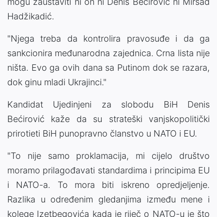
mogu zaustaviti ni on ni Denis Bećirović ni Mirsad
Hadžikadić.
"Njega treba da kontrolira pravosuđe i da ga
sankcionira međunarodna zajednica. Crna lista nije
ništa. Evo ga ovih dana sa Putinom dok se razara,
dok ginu mladi Ukrajinci."
Kandidat Ujedinjeni za slobodu BiH Denis
Bećirović kaže da su strateški vanjskopolitički
prirotieti BiH punopravno članstvo u NATO i EU.
"To nije samo proklamacija, mi cijelo društvo
moramo prilagođavati standardima i principima EU
i NATO-a. To mora biti iskreno opredjeljenje.
Razlika u određenim gledanjima između mene i
kolege Izetbegovića kada je riječ o NATO-u je što