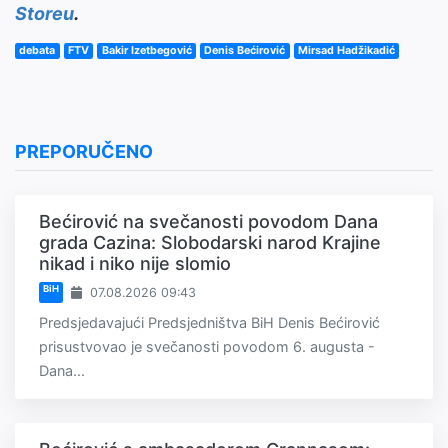
Storeu
.
debata
FTV
Bakir Izetbegović
Denis Bećirović
Mirsad Hadžikadić
PREPORUČENO
Bećirović na svečanosti povodom Dana
grada Cazina: Slobodarski narod Krajine
nikad i niko nije slomio
BiH
07.08.2026 09:43
Predsjedavajući Predsjedništva BiH Denis Bećirović
prisustvovao je svečanosti povodom 6. augusta -
Dana...