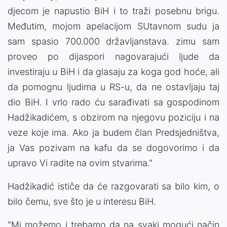
djecom je napustio BiH i to traži posebnu brigu.
Međutim, mojom apelacijom SUtavnom sudu ja
sam spasio 700.000 državljanstava. zimu sam
proveo po dijaspori nagovarajući ljude da
investiraju u BiH i da glasaju za koga god hoće, ali
da pomognu ljudima u RS-u, da ne ostavljaju taj
dio BiH. I vrlo rado ću sarađivati sa gospodinom
Hadžikadićem, s obzirom na njegovu poziciju i na
veze koje ima. Ako ja budem član Predsjedništva,
ja Vas pozivam na kafu da se dogovorimo i da
upravo Vi radite na ovim stvarima."
Hadžikadić ističe da će razgovarati sa bilo kim, o
bilo čemu, sve što je u interesu BiH.
"Mi možemo i trebamo da na svaki mogući način