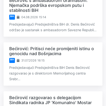
Bećirović s ambasadorom Grannasom:
Njemačka podrška evropskom putu i
stabilnosti BiH
BiH
04.08.2026 15:14
Predsjedavajući Predsjedništva BiH dr. Denis Bećirović
održao je sastanak s ambasadorom Savezne Republi...
Bećirović: Pritisci neće promijeniti istinu o
genocidu nad Bošnjacima
BiH
31.07.2026 16:15
Predsjedavajući Predsjedništva BiH Denis Bećirović
razgovarao je s direktorom Memorijalnog centra
Srebr...
Bećirović razgovarao s delegacijom
Sindikata radnika JP 'Komunalno' Mostar