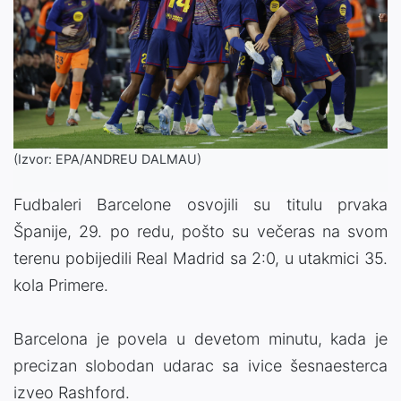
(Izvor: EPA/ANDREU DALMAU)
Fudbaleri Barcelone osvojili su titulu prvaka
Španije, 29. po redu, pošto su večeras na svom
terenu pobijedili Real Madrid sa 2:0, u utakmici 35.
kola Primere.
Barcelona je povela u devetom minutu, kada je
precizan slobodan udarac sa ivice šesnaesterca
izveo Rashford.