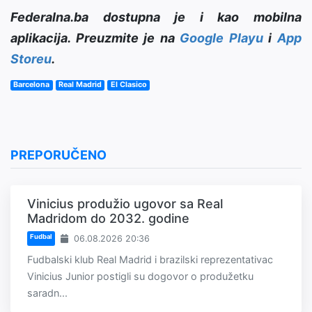
Federalna.ba dostupna je i kao mobilna
aplikacija. Preuzmite je na
Google Playu
i
App
Storeu
.
Barcelona
Real Madrid
El Clasico
PREPORUČENO
Vinicius produžio ugovor sa Real
Madridom do 2032. godine
Fudbal
06.08.2026 20:36
Fudbalski klub Real Madrid i brazilski reprezentativac
Vinicius Junior postigli su dogovor o produžetku
saradn...