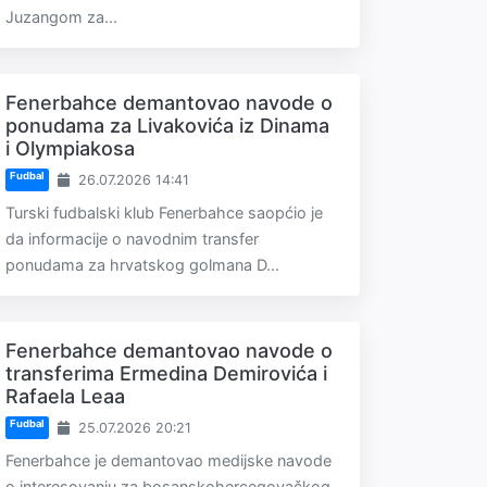
Juzangom za...
Fenerbahce demantovao navode o
ponudama za Livakovića iz Dinama
i Olympiakosa
Fudbal
26.07.2026 14:41
Turski fudbalski klub Fenerbahce saopćio je
da informacije o navodnim transfer
ponudama za hrvatskog golmana D...
Fenerbahce demantovao navode o
transferima Ermedina Demirovića i
Rafaela Leaa
Fudbal
25.07.2026 20:21
Fenerbahce je demantovao medijske navode
o interesovanju za bosanskohercegovačkog