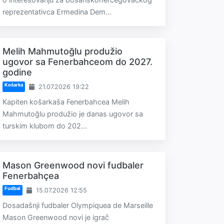
reprezentativca Ermedina Dem...
Melih Mahmutoğlu produžio
ugovor sa Fenerbahceom do 2027.
godine
Košarka
21.07.2026 19:22
Kapiten košarkaša Fenerbahcea Melih
Mahmutoğlu produžio je danas ugovor sa
turskim klubom do 202...
Mason Greenwood novi fudbaler
Fenerbahçea
Fudbal
15.07.2026 12:55
Dosadašnji fudbaler Olympiquea de Marseille
Mason Greenwood novi je igrač