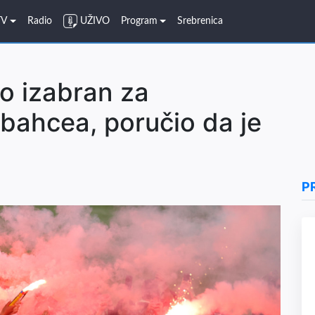
TV
Radio
UŽIVO
Program
Srebrenica
vo izabran za
bahcea, poručio da je
P