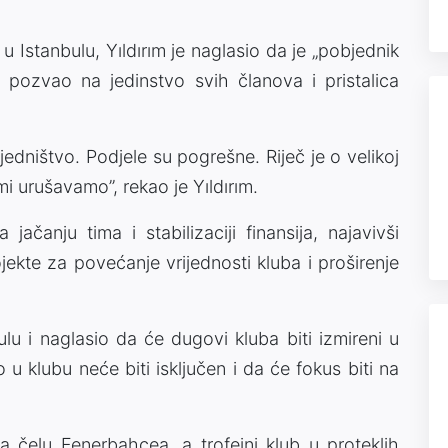
 Istanbulu, Yıldırım je naglasio da je „pobjednik
 pozvao na jedinstvo svih članova i pristalica
edništvo. Podjele su pogrešne. Riječ je o velikoj
mi urušavamo”, rekao je Yıldırım.
ačanju tima i stabilizaciji finansija, najavivši
jekte za povećanje vrijednosti kluba i proširenje
ulu i naglasio da će dugovi kluba biti izmireni u
u klubu neće biti isključen i da će fokus biti na
 na čelu Fenerbahcea, a trofejni klub u proteklih