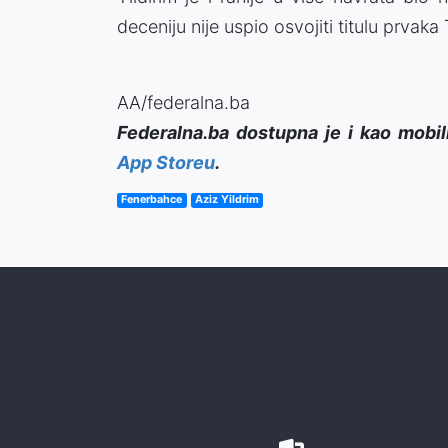
deceniju nije uspio osvojiti titulu prvaka
AA/federalna.ba
Federalna.ba dostupna je i kao mobil
App Storeu
.
Fenerbahce
Aziz Yildrim