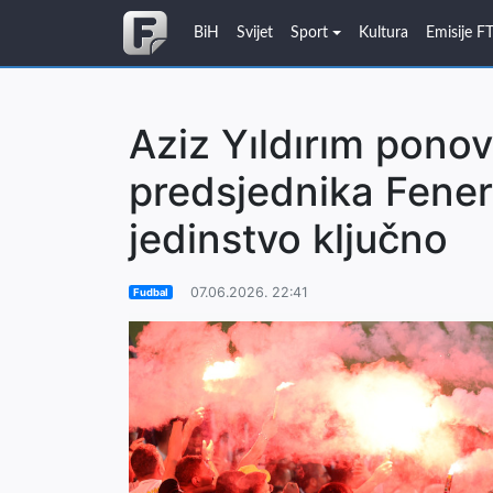
BiH
Svijet
Sport
Kultura
Emisije F
Aziz Yıldırım pono
predsjednika Fener
jedinstvo ključno
07.06.2026. 22:41
Fudbal