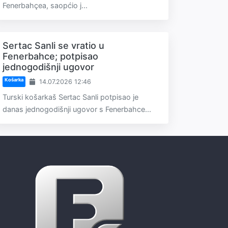
Fenerbahçea, saopćio j...
Sertac Sanli se vratio u
Fenerbahce; potpisao
jednogodišnji ugovor
Košarka
14.07.2026 12:46
Turski košarkaš Sertac Sanli potpisao je
danas jednogodišnji ugovor s Fenerbahce...