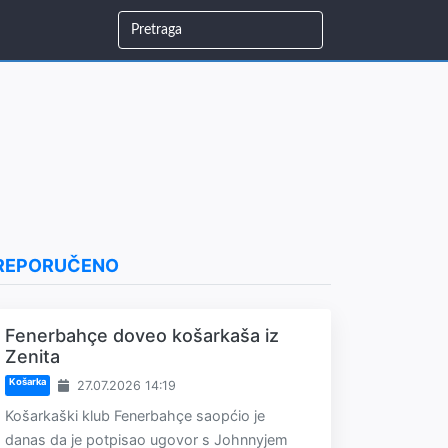
REPORUČENO
Fenerbahçe doveo košarkaša iz
Zenita
Košarka
27.07.2026 14:19
Košarkaški klub Fenerbahçe saopćio je
danas da je potpisao ugovor s Johnnyjem