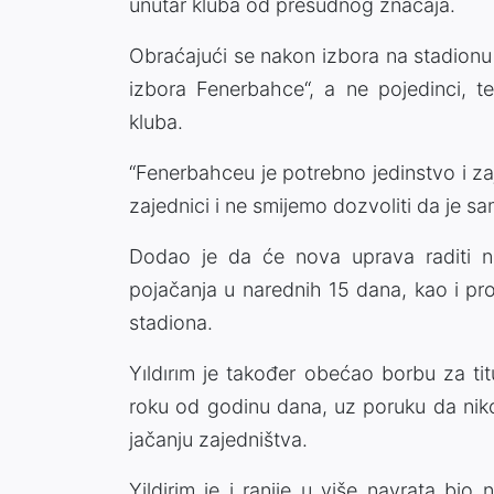
unutar kluba od presudnog značaja.
Obraćajući se nakon izbora na stadionu u
izbora Fenerbahce“, a ne pojedinci, te
kluba.
“Fenerbahceu je potrebno jedinstvo i zaj
zajednici i ne smijemo dozvoliti da je sa
Dodao je da će nova uprava raditi na j
pojačanja u narednih 15 dana, kao i pro
stadiona.
Yıldırım je također obećao borbu za tit
roku od godinu dana, uz poruku da niko 
jačanju zajedništva.
Yildirim je i ranije u više navrata bio