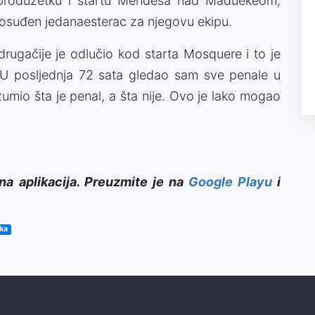
m produžetku i startu Mendesa nad Maduekeom,
dosuđen jedanaesterac za njegovu ekipu.
drugačije je odlučio kod starta Mosquere i to je
st. U posljednja 72 sata gledao sam sve penale u
mio šta je penal, a šta nije. Ovo je lako mogao
na aplikacija. Preuzmite je na
Google Playu
i
aka