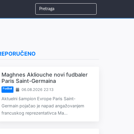
REPORUČENO
Maghnes Akliouche novi fudbaler
Paris Saint-Germaina
Fudbal
06.08.2026 22:13
Aktuelni šampion Evrope Paris Saint-
Germain pojačao je napad angažovanjem
francuskog reprezentativca Ma...