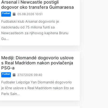
Arsenal i Newcastle postigli
dogovor oko transfera Guimaraesa
Fudbal
05.08.2026 10:51
Fudbalski klub Arsenal dogovorio je
nadoknadu od 75 miliona funti sa
Newcastleom za njihovog kapitena Brunu
Gu...
Mediji: Diomandé dogovorio uslove
s Real Madridom nakon povlačenja
PSG-a
Fudbal
27.07.2026 09:40
Fudbaler Leipziga Yan Diomandé dogovorio
je lične uslove s Real Madridom nakon što se
Paris Sain...