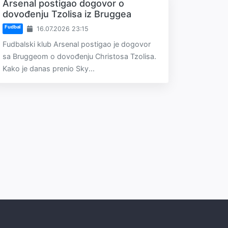
Arsenal postigao dogovor o
dovođenju Tzolisa iz Bruggea
Fudbal
16.07.2026 23:15
Fudbalski klub Arsenal postigao je dogovor
sa Bruggeom o dovođenju Christosa Tzolisa.
Kako je danas prenio Sky...