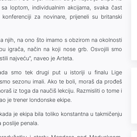
 sa loptom, individualnim akcijama, svaka čast
konferenciji za novinare, prijeneli su britanski
 njih, na ono što imamo s obzirom na okolnosti
upu igrača, način na koji nose grb. Osvojili smo
stili najveću", naveo je Arteta.
da smo tek drugi put u istoriji u finalu Lige
mo sezonu imali. Ako te boli, moraš da prođeš
raš iz toga da naučiš lekciju. Razmisliti o tome i
ao je trener londonske ekipe.
 kada je ekipa bila toliko konstantna u takmičenju
a poslije penala.