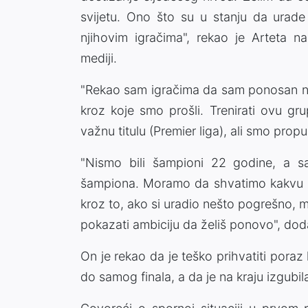
svijetu. Ono što su u stanju da urade
njihovim igračima", rekao je Arteta na 
mediji.
"Rekao sam igračima da sam ponosan na
kroz koje smo prošli. Trenirati ovu gr
važnu titulu (Premier liga), ali smo propu
"Nismo bili šampioni 22 godine, a sa
šampiona. Moramo da shvatimo kakvu s
kroz to, ako si uradio nešto pogrešno, mo
pokazati ambiciju da želiš ponovo", dod
On je rekao da je teško prihvatiti poraz
do samog finala, a da je na kraju izgubil