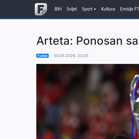
BiH
Svijet
Sport
Kultura
Emisije F
Arteta: Ponosan sa
30.05.2026. 23:25
Fudbal