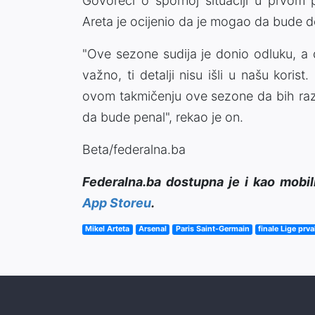
Govoreći o spornoj situaciji u prvo
Areta je ocijenio da je mogao da bude 
"Ove sezone sudija je donio odluku, a 
važno, ti detalji nisu išli u našu kori
ovom takmičenju ove sezone da bih razu
da bude penal", rekao je on.
Beta/federalna.ba
Federalna.ba dostupna je i kao mobil
App Storeu
.
Mikel Arteta
Arsenal
Paris Saint-Germain
finale Lige prv