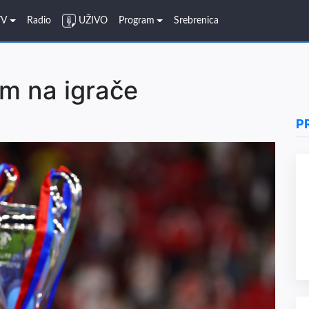
TV
Radio
UŽIVO
Program
Srebrenica
m na igrače
P