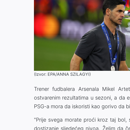
(Izvor: EPA/ANNA SZILAGYI)
Trener fudbalera Arsenala Mikel Art
ostvarenim rezultatima u sezoni, a da 
PSG-a mora da iskoristi kao gorivo da bi 
"Prije svega morate proći kroz taj bol, 
dostizanje sljedećeg nivoa. Želim da č