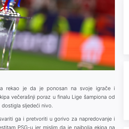
eta rekao je da je ponosan na svoje igrače i
ekipa večerašnji poraz u finalu Lige šampiona od
dostigla sljedeći nivo.
svariti ga i pretvoriti u gorivo za napredovanje i
estitam PSG-u jer mislim da je najbolja ekipa na