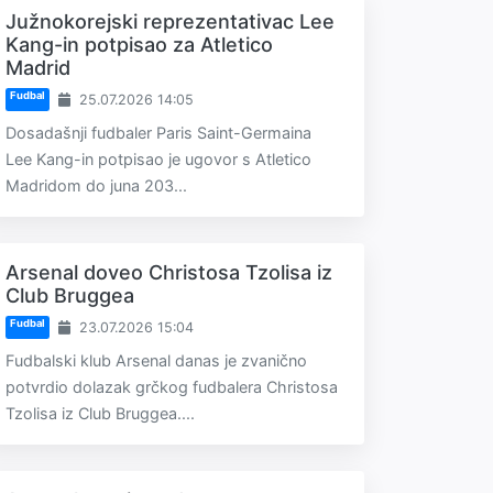
Južnokorejski reprezentativac Lee
Kang-in potpisao za Atletico
Madrid
Fudbal
25.07.2026 14:05
Dosadašnji fudbaler Paris Saint-Germaina
Lee Kang-in potpisao je ugovor s Atletico
Madridom do juna 203...
Arsenal doveo Christosa Tzolisa iz
Club Bruggea
Fudbal
23.07.2026 15:04
Fudbalski klub Arsenal danas je zvanično
potvrdio dolazak grčkog fudbalera Christosa
Tzolisa iz Club Bruggea....