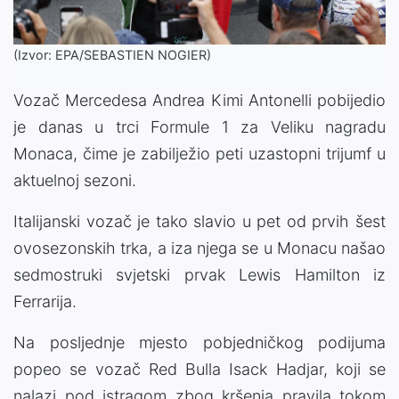
(Izvor: EPA/SEBASTIEN NOGIER)
Vozač Mercedesa Andrea Kimi Antonelli pobijedio
je danas u trci Formule 1 za Veliku nagradu
Monaca, čime je zabilježio peti uzastopni trijumf u
aktuelnoj sezoni.
Italijanski vozač je tako slavio u pet od prvih šest
ovosezonskih trka, a iza njega se u Monacu našao
sedmostruki svjetski prvak Lewis Hamilton iz
Ferrarija.
Na posljednje mjesto pobjedničkog podijuma
popeo se vozač Red Bulla Isack Hadjar, koji se
nalazi pod istragom zbog kršenja pravila tokom