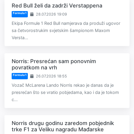
Red Bull želi da zadrži Verstappena
Formula 1
28.07.2026 19:09
Ekipa Formule 1 Red Bull namjerava da produži ugovor
sa četvorostrukim svjetskim šampionom Maxom
Versta...
Norris: Presrećan sam ponovnim
povratkom na vrh
Formula 1
26.07.2026 18:55
Vozač McLarena Lando Norris rekao je danas da je
presrećan što se vratio pobjedama, kao i da je tokom
c...
Norris drugu godinu zaredom pobjednik
trke F1 za Veliku nagradu Mađarske