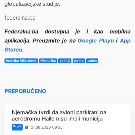
globalizacijske studije.
federalna.ba
Federalna.ba dostupna je i kao mobilna
aplikacija. Preuzmite je na
Google Playu
i
App
Storeu
.
Anđelko Milardović
Njemačka
vojnici
carina
carine
PREPORUČENO
Njemačka tvrdi da avioni parkirani na
aerodromu Halle nisu imali municiju
Svijet
07.08.2026 09:56