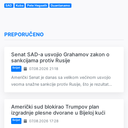
SAD
Kuba
Pete Hegseth
Guantanamo
PREPORUČENO
Senat SAD-a usvojio Grahamov zakon o
sankcijama protiv Rusije
Svijet
07.08.2026 21:18
Američki Senat je danas sa velikom većinom usvojio
veoma snažne sankcije protiv Rusije, što je rezultat...
Američki sud blokirao Trumpov plan
izgradnje plesne dvorane u Bijeloj kući
Svijet
07.08.2026 17:28