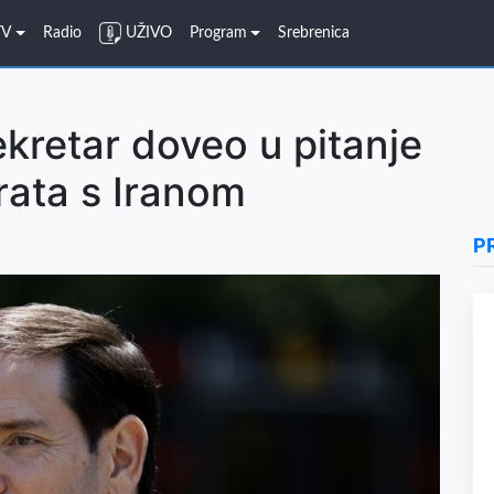
TV
Radio
UŽIVO
Program
Srebrenica
kretar doveo u pitanje
rata s Iranom
P