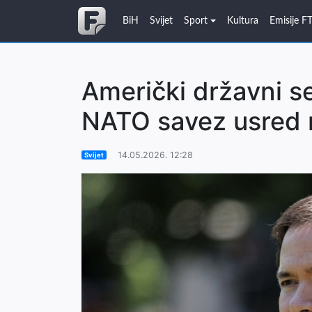
BiH
Svijet
Sport
Kultura
Emisije F
Američki državni se
NATO savez usred 
14.05.2026. 12:28
Svijet