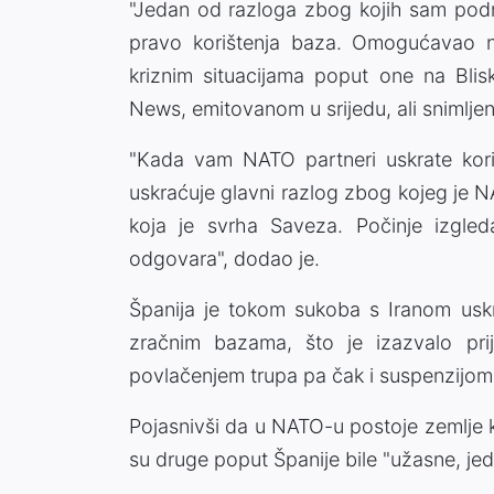
"Jedan od razloga zbog kojih sam pod
pravo korištenja baza. Omogućavao n
kriznim situacijama poput one na Blis
News, emitovanom u srijedu, ali snimlje
"Kada vam NATO partneri uskrate koriš
uskraćuje glavni razlog zbog kojeg je 
koja je svrha Saveza. Počinje izgle
odgovara", dodao je.
Španija je tokom sukoba s Iranom uskr
zračnim bazama, što je izazvalo pri
povlačenjem trupa pa čak i suspenzijom
Pojasnivši da u NATO-u postoje zemlje 
su druge poput Španije bile "užasne, je