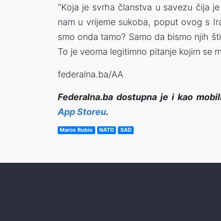
"Koja je svrha članstva u savezu čija j
nam u vrijeme sukoba, poput ovog s Ir
smo onda tamo? Samo da bismo njih štitili
To je veoma legitimno pitanje kojim se 
federalna.ba/AA
Federalna.ba dostupna je i kao mobil
App Storeu
.
Marco Rubio
NATO
SAD