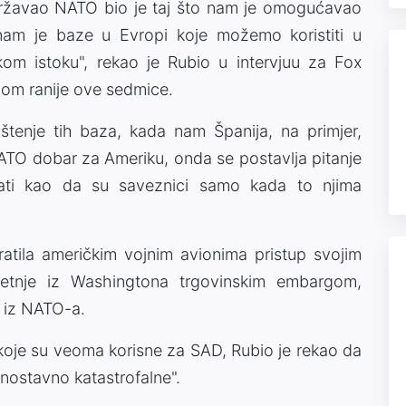
ržavao NATO bio je taj što nam je omogućavao
am je baze u Evropi koje možemo koristiti u
kom istoku", rekao je Rubio u intervjuu za Fox
nom ranije ove sedmice.
tenje tih baza, kada nam Španija, na primjer,
NATO dobar za Ameriku, onda se postavlja pitanje
dati kao da su saveznici samo kada to njima
atila američkim vojnim avionima pristup svojim
jetnje iz Washingtona trgovinskim embargom,
 iz NATO-a.
koje su veoma korisne za SAD, Rubio je rekao da
dnostavno katastrofalne".