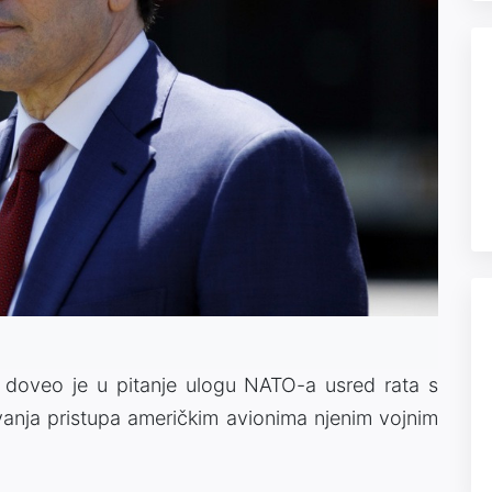
 doveo je u pitanje ulogu NATO-a usred rata s
ivanja pristupa američkim avionima njenim vojnim