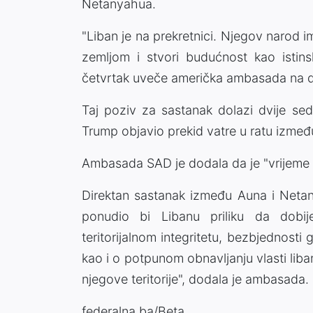
Netanyahua.
"Liban je na prekretnici. Njegov narod im
zemljom i stvori budućnost kao istins
četvrtak uveče američka ambasada na d
Taj poziv za sastanak dolazi dvije se
Trump objavio prekid vatre u ratu izmeđ
Ambasada SAD je dodala da je "vrijeme o
Direktan sastanak između Auna i Neta
ponudio bi Libanu priliku da dobij
teritorijalnom integritetu, bezbjednosti 
kao i o potpunom obnavljanju vlasti li
njegove teritorije", dodala je ambasada.
federalna.ba/Beta