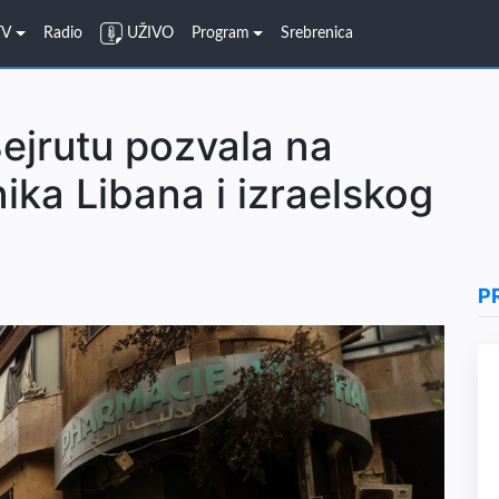
TV
Radio
UŽIVO
Program
Srebrenica
jrutu pozvala na
ika Libana i izraelskog
P