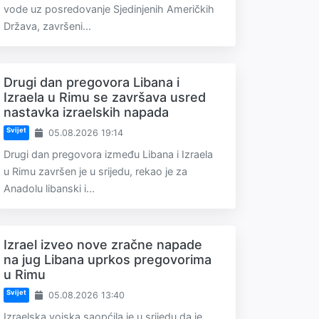
vode uz posredovanje Sjedinjenih Američkih
Država, završeni...
Drugi dan pregovora Libana i
Izraela u Rimu se završava usred
nastavka izraelskih napada
Svijet
05.08.2026 19:14
Drugi dan pregovora između Libana i Izraela
u Rimu završen je u srijedu, rekao je za
Anadolu libanski i...
Izrael izveo nove zračne napade
na jug Libana uprkos pregovorima
u Rimu
Svijet
05.08.2026 13:40
Izraelska vojska saopćila je u srijedu da je