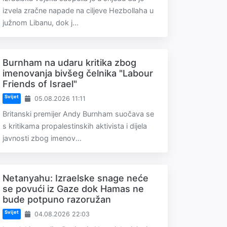
izvela zračne napade na ciljeve Hezbollaha u
južnom Libanu, dok j...
Burnham na udaru kritika zbog
imenovanja bivšeg čelnika "Labour
Friends of Israel"
Svijet
05.08.2026 11:11
Britanski premijer Andy Burnham suočava se
s kritikama propalestinskih aktivista i dijela
javnosti zbog imenov...
Netanyahu: Izraelske snage neće
se povući iz Gaze dok Hamas ne
bude potpuno razoružan
Svijet
04.08.2026 22:03