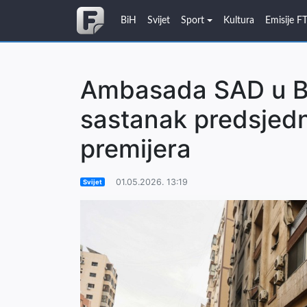
BiH
Svijet
Sport
Kultura
Emisije F
Ambasada SAD u Be
sastanak predsjedn
premijera
01.05.2026. 13:19
Svijet