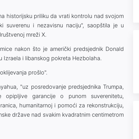
a historijsku priliku da vrati kontrolu nad svojom
ki suverenu i nezavisnu naciju", saopštila je u
ruštvenoj mreži X.
dmice nakon što je američki predsjednik Donald
u Izraela i libanskog pokreta Hezbolaha.
klijevanja prošlo".
nyahua, "uz posredovanje predsjednika Trumpa,
e opipljive garancije o punom suverenitetu,
granica, humanitarnoj i pomoći za rekonstrukciju,
banske države nad svakim kvadratnim centimetrom