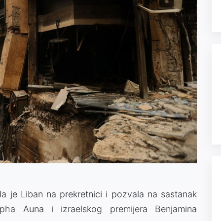
 je Liban na prekretnici i pozvala na sastanak
pha Auna i izraelskog premijera Benjamina