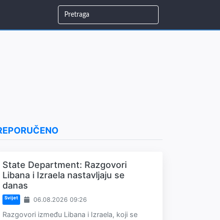
REPORUČENO
State Department: Razgovori
Libana i Izraela nastavljaju se
danas
Svijet
06.08.2026 09:26
Razgovori između Libana i Izraela, koji se