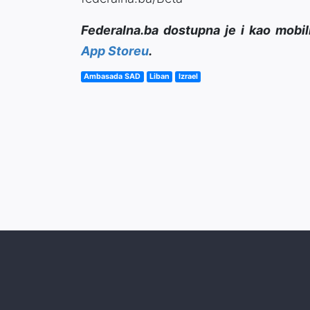
Federalna.ba dostupna je i kao mobil
App Storeu
.
Ambasada SAD
Liban
Izrael