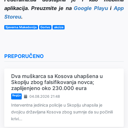
aplikacija. Preuzmite je na
Google Playu
i
App
Storeu
.
Sjeverna Makedonija
Gorivo
akcize
PREPORUČENO
Dva muškarca sa Kosova uhapšena u
Skoplju zbog falsifikovanja novca;
zaplijenjeno oko 230.000 eura
Regija
04.08.2026 21:48
Interventna jedinica policije u Skoplju uhapsila je
dvojicu državljana Kosova zbog sumnje da su počinili
krivi...