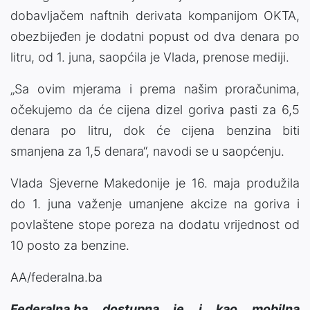
dobavljačem naftnih derivata kompanijom OKTA,
obezbijeđen je dodatni popust od dva denara po
litru, od 1. juna, saopćila je Vlada, prenose mediji.
„Sa ovim mjerama i prema našim proračunima,
očekujemo da će cijena dizel goriva pasti za 6,5
denara po litru, dok će cijena benzina biti
smanjena za 1,5 denara“, navodi se u saopćenju.
Vlada Sjeverne Makedonije je 16. maja produžila
do 1. juna važenje umanjene akcize na goriva i
povlaštene stope poreza na dodatu vrijednost od
10 posto za benzine.
AA/federalna.ba
Federalna.ba dostupna je i kao mobilna