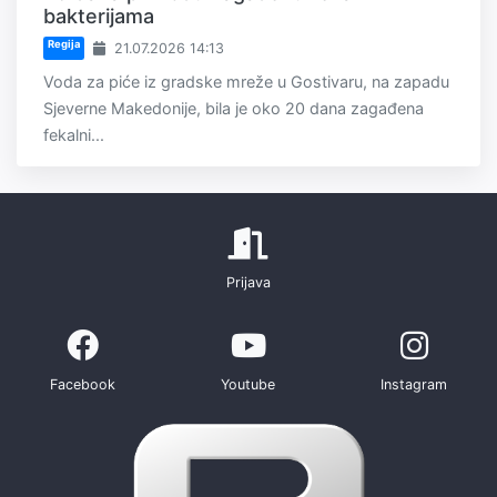
bakterijama
Regija
21.07.2026 14:13
Voda za piće iz gradske mreže u Gostivaru, na zapadu
Sjeverne Makedonije, bila je oko 20 dana zagađena
fekalni...
Prijava
Facebook
Youtube
Instagram