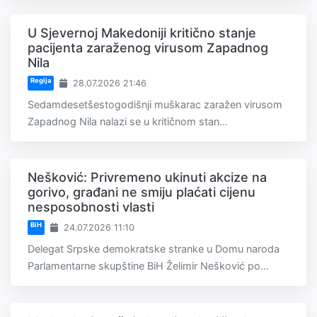
U Sjevernoj Makedoniji kritično stanje
pacijenta zaraženog virusom Zapadnog
Nila
Regija
28.07.2026 21:46
Sedamdesetšestogodišnji muškarac zaražen virusom
Zapadnog Nila nalazi se u kritičnom stan...
Nešković: Privremeno ukinuti akcize na
gorivo, građani ne smiju plaćati cijenu
nesposobnosti vlasti
BiH
24.07.2026 11:10
Delegat Srpske demokratske stranke u Domu naroda
Parlamentarne skupštine BiH Želimir Nešković po...