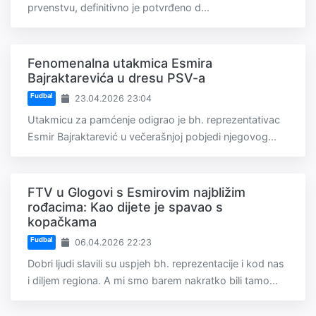
prvenstvu, definitivno je potvrđeno d...
Fenomenalna utakmica Esmira
Bajraktarevića u dresu PSV-a
Fudbal
23.04.2026 23:04
Utakmicu za pamćenje odigrao je bh. reprezentativac
Esmir Bajraktarević u večerašnjoj pobjedi njegovog...
FTV u Glogovi s Esmirovim najbližim
rođacima: Kao dijete je spavao s
kopačkama
Fudbal
06.04.2026 22:23
Dobri ljudi slavili su uspjeh bh. reprezentacije i kod nas
i diljem regiona. A mi smo barem nakratko bili tamo...