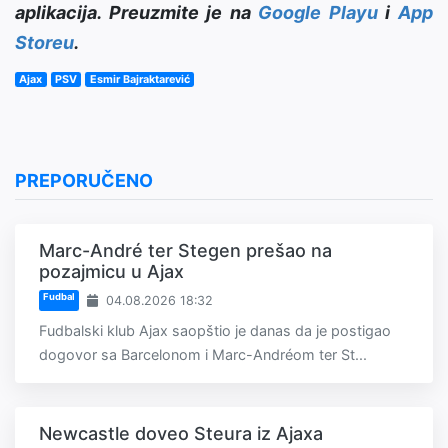
aplikacija. Preuzmite je na
Google Playu
i
App
Storeu
.
Ajax
PSV
Esmir Bajraktarević
PREPORUČENO
Marc-André ter Stegen prešao na
pozajmicu u Ajax
Fudbal
04.08.2026 18:32
Fudbalski klub Ajax saopštio je danas da je postigao
dogovor sa Barcelonom i Marc-Andréom ter St...
Newcastle doveo Steura iz Ajaxa