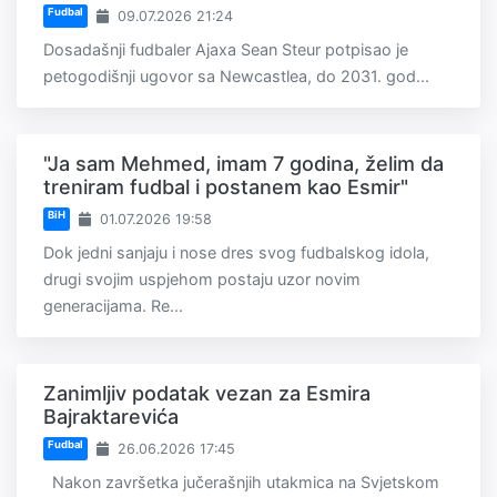
Fudbal
09.07.2026 21:24
Dosadašnji fudbaler Ajaxa Sean Steur potpisao je
petogodišnji ugovor sa Newcastlea, do 2031. god...
"Ja sam Mehmed, imam 7 godina, želim da
treniram fudbal i postanem kao Esmir"
BiH
01.07.2026 19:58
Dok jedni sanjaju i nose dres svog fudbalskog idola,
drugi svojim uspjehom postaju uzor novim
generacijama. Re...
Zanimljiv podatak vezan za Esmira
Bajraktarevića
Fudbal
26.06.2026 17:45
Nakon završetka jučerašnjih utakmica na Svjetskom