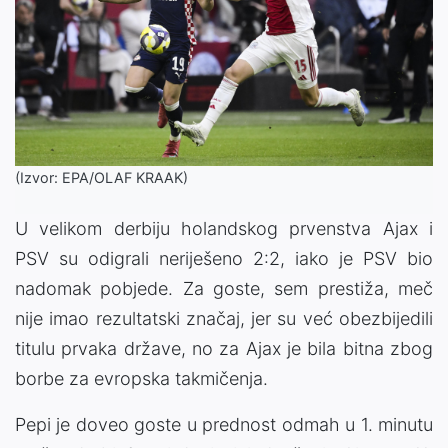
(Izvor: EPA/OLAF KRAAK)
U velikom derbiju holandskog prvenstva Ajax i
PSV su odigrali neriješeno 2:2, iako je PSV bio
nadomak pobjede. Za goste, sem prestiža, meč
nije imao rezultatski značaj, jer su već obezbijedili
titulu prvaka države, no za Ajax je bila bitna zbog
borbe za evropska takmičenja.
Pepi je doveo goste u prednost odmah u 1. minutu